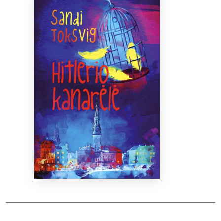
Bibliotekoms
D.U.K.
+370 667 80 541
info@elvislab.lt