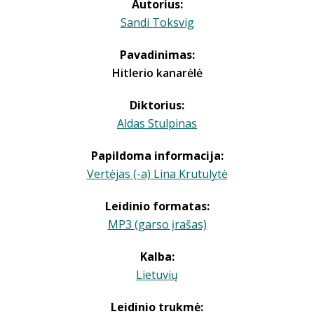
Autorius:
Sandi Toksvig
Pavadinimas:
Hitlerio kanarėlė
Diktorius:
Aldas Stulpinas
Papildoma informacija:
Vertėjas (-a) Lina Krutulytė
Leidinio formatas:
MP3 (garso įrašas)
Kalba:
Lietuvių
Leidinio trukmė: