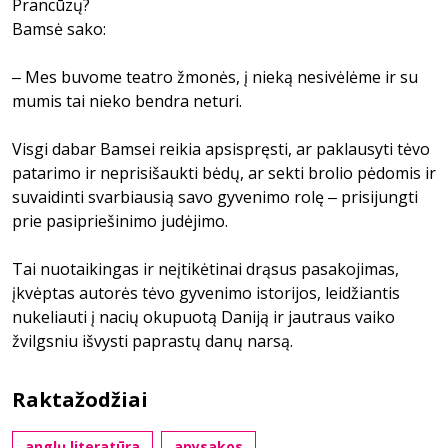
Prancūzų?
Bamsė sako:
‒ Mes buvome teatro žmonės, į nieką nesivėlėme ir su
mumis tai nieko bendra neturi.
Visgi dabar Bamsei reikia apsispręsti, ar paklausyti tėvo
patarimo ir neprisišaukti bėdų, ar sekti brolio pėdomis ir
suvaidinti svarbiausią savo gyvenimo rolę ‒ prisijungti
prie pasipriešinimo judėjimo.
Tai nuotaikingas ir neįtikėtinai drąsus pasakojimas,
įkvėptas autorės tėvo gyvenimo istorijos, leidžiantis
nukeliauti į nacių okupuotą Daniją ir jautraus vaiko
žvilgsniu išvysti paprastų danų narsą.
Raktažodžiai
anglų literatūra
apysakos