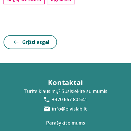
Grįžti atgal
Kontaktai
Turite klausimų? Susisiekite su mumis
+370 667 80 541
info@elvislab.lt
Parašykite mums