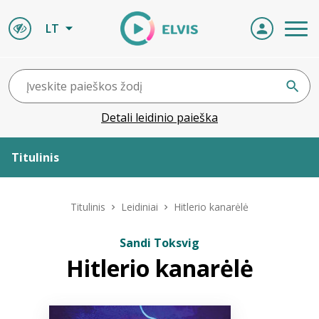
LT
Detali leidinio paieška
Titulinis
Apie ELVIS
Titulinis
Leidiniai
Hitlerio kanarėlė
Leidiniai
Sandi Toksvig
Hitlerio kanarėlė
ELVIS atvyksta
Naujienos