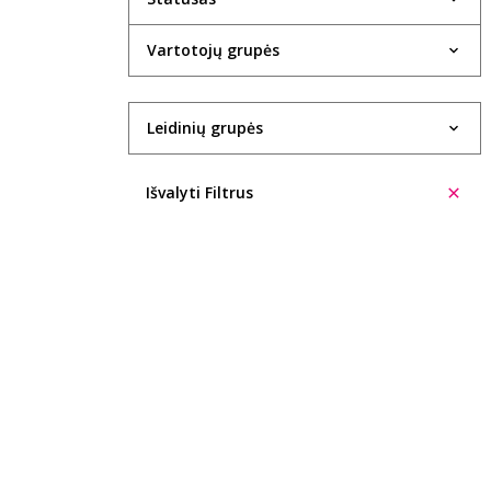
1934
Vartotojų grupės
1935
1936
Leidinių grupės
1937
Išvalyti Filtrus
1938
1940
1943
1947
1948
1949
1950
1951