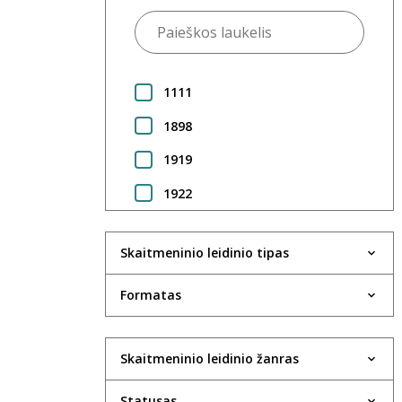
1111
1898
1919
1922
1923
Skaitmeninio leidinio tipas
1924
1925
Formatas
1930
Skaitmeninio leidinio žanras
1931
1933
Statusas