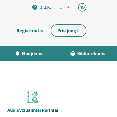
D.U.K.
LT
Registruotis
Prisijungti
Naujienos
Bibliotekoms
Audiovizualiniai kūriniai