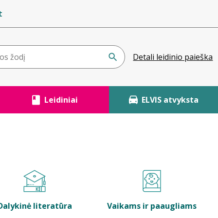
t
Detali leidinio paieška
Leidiniai
ELVIS atvyksta
Dalykinė literatūra
Vaikams ir paaugliams