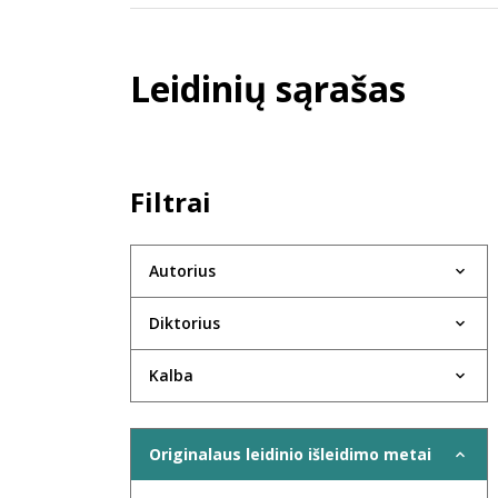
Leidinių sąrašas
Filtrai
Autorius
Diktorius
Kalba
Originalaus leidinio išleidimo metai