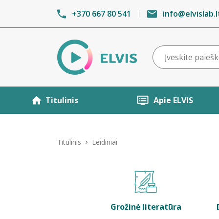
+370 667 80 541
info@elvislab.l
Titulinis
Apie ELVIS
Titulinis
Leidiniai
Grožinė literatūra