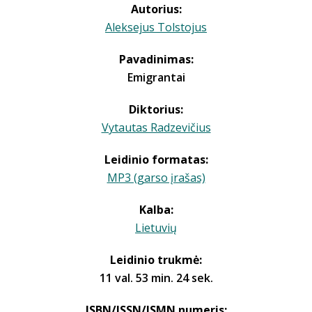
Autorius:
Aleksejus Tolstojus
Pavadinimas:
Emigrantai
Diktorius:
Vytautas Radzevičius
Leidinio formatas:
MP3 (garso įrašas)
Kalba:
Lietuvių
Leidinio trukmė:
11 val. 53 min. 24 sek.
ISBN/ISSN/ISMN numeris: