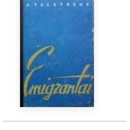
Bibliotekoms
D.U.K.
+370 667 80 541
info@elvislab.lt