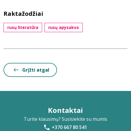
Raktažodžiai
rusų literatūra
rusų apysakos
Grįžti atgal
Kontaktai
Turite klausimų? Susisiekite su mumis
+370 667 80 541