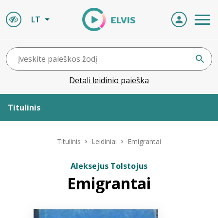
LT
Detali leidinio paieška
Titulinis
Apie ELVIS
Titulinis
Leidiniai
Emigrantai
Leidiniai
Aleksejus Tolstojus
Emigrantai
ELVIS atvyksta
Naujienos