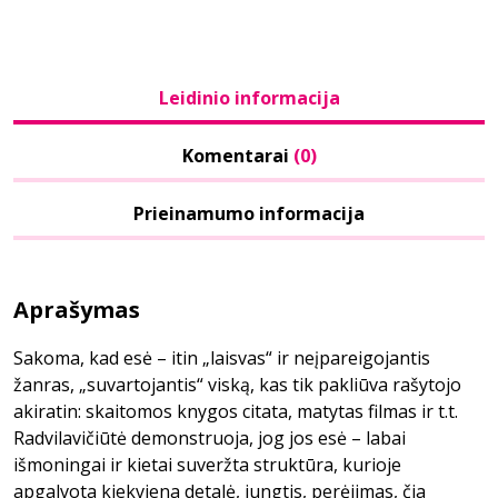
Leidinio informacija
Komentarai
(0)
Prieinamumo informacija
Aprašymas
Sakoma, kad esė – itin „laisvas“ ir neįpareigojantis
žanras, „suvartojantis“ viską, kas tik pakliūva rašytojo
akiratin: skaitomos knygos citata, matytas filmas ir t.t.
Radvilavičiūtė demonstruoja, jog jos esė – labai
išmoningai ir kietai suveržta struktūra, kurioje
apgalvota kiekviena detalė, jungtis, perėjimas, čia