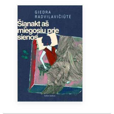
Bibliotekoms
D.U.K.
+370 667 80 541
info@elvislab.lt