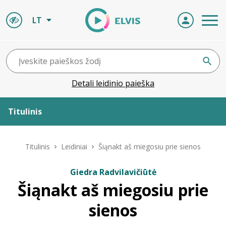
LT
Detali leidinio paieška
Titulinis
Apie ELVIS
Titulinis
Leidiniai
Šiąnakt aš miegosiu prie sienos
Leidiniai
Giedra Radvilavičiūtė
Šiąnakt aš miegosiu prie
ELVIS atvyksta
sienos
Naujienos