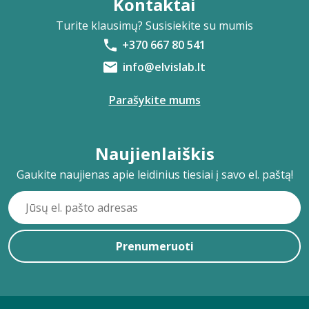
Kontaktai
Turite klausimų? Susisiekite su mumis
+370 667 80 541
info@elvislab.lt
Parašykite mums
Naujienlaiškis
Gaukite naujienas apie leidinius tiesiai į savo el. paštą!
Prenumeruoti