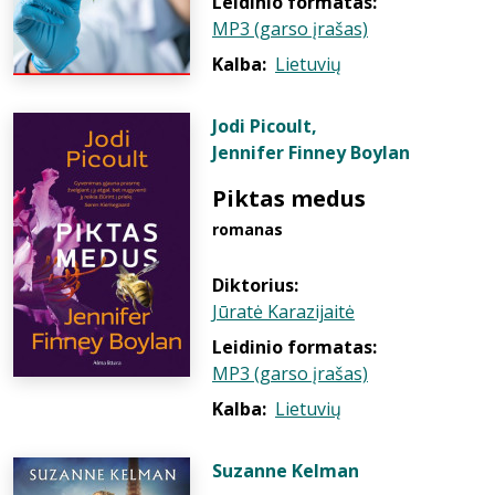
Leidinio formatas:
MP3 (garso įrašas)
Kalba:
Lietuvių
Jodi Picoult
,
Jennifer Finney Boylan
Piktas medus
romanas
Diktorius:
Jūratė Karazijaitė
Leidinio formatas:
MP3 (garso įrašas)
Kalba:
Lietuvių
Suzanne Kelman