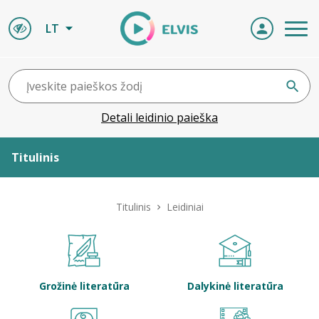
LT
Detali leidinio paieška
Titulinis
Apie ELVIS
Titulinis
Leidiniai
Leidiniai
ELVIS atvyksta
Grožinė literatūra
Dalykinė literatūra
Naujienos