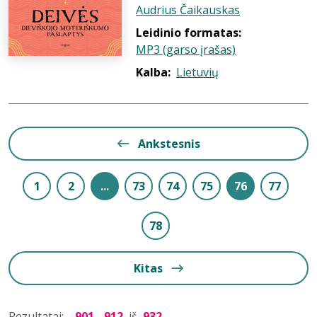
Audrius Čaikauskas
Leidinio formatas:
MP3 (garso įrašas)
Kalba:
Lietuvių
Ankstesnis
1
2
...
73
74
75
76
77
78
Kitas
Rezultatai:
901 - 912
iš
932