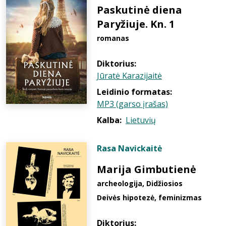
Paskutinė diena
Paryžiuje. Kn. 1
romanas
Diktorius:
Jūratė Karazijaitė
Leidinio formatas:
MP3 (garso įrašas)
Kalba:
Lietuvių
Rasa Navickaitė
Marija Gimbutienė
archeologija, Didžiosios
Deivės hipotezė, feminizmas
Diktorius: