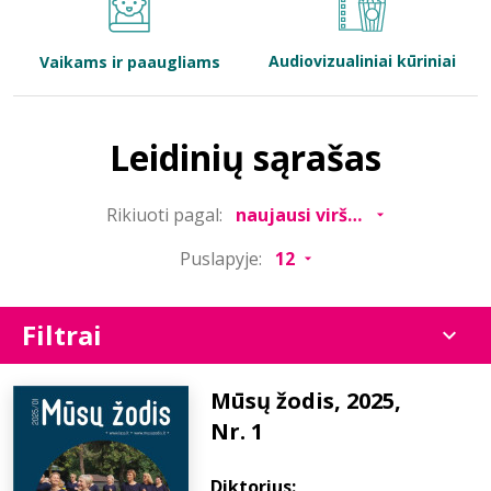
Bibliotekoms
Audiovizualiniai kūriniai
Vaikams ir paaugliams
D.U.K.
Leidinių sąrašas
+370 667 80 541
Rikiuoti pagal:
info@elvislab.lt
Puslapyje:
Filtrai
Mūsų žodis, 2025,
Nr. 1
Diktorius: