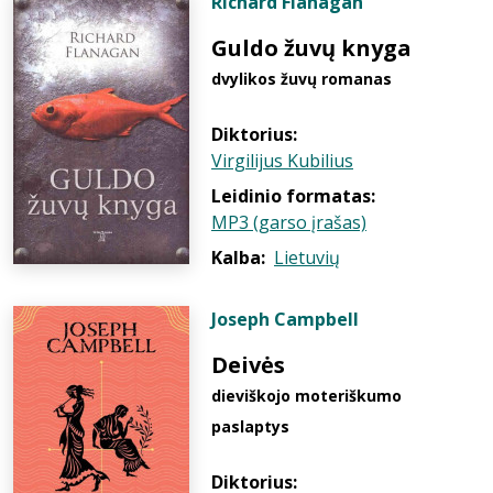
Richard Flanagan
Guldo žuvų knyga
dvylikos žuvų romanas
Diktorius:
Virgilijus Kubilius
Leidinio formatas:
MP3 (garso įrašas)
Kalba:
Lietuvių
Joseph Campbell
Deivės
dieviškojo moteriškumo
paslaptys
Diktorius: