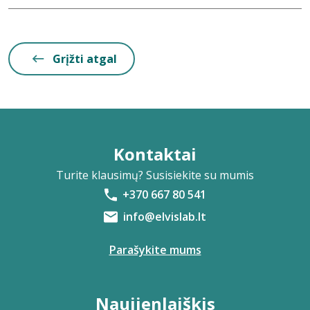
Grįžti atgal
Kontaktai
Turite klausimų? Susisiekite su mumis
+370 667 80 541
info@elvislab.lt
Parašykite mums
Naujienlaiškis