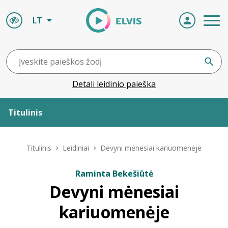
LT
Detali leidinio paieška
Titulinis
Apie ELVIS
Titulinis
Leidiniai
Devyni mėnesiai kariuomenėje
Leidiniai
Raminta Bekešiūtė
Devyni mėnesiai
ELVIS atvyksta
kariuomenėje
Naujienos