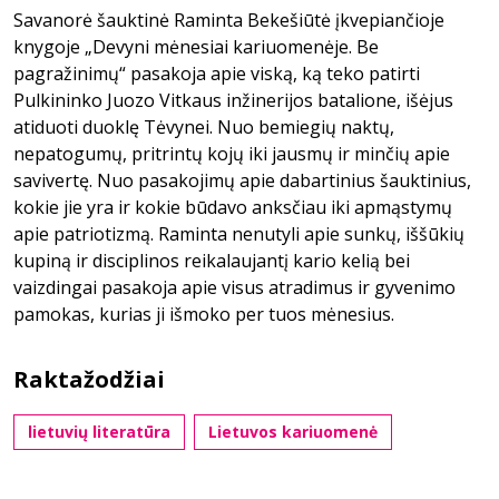
Savanorė šauktinė Raminta Bekešiūtė įkvepiančioje
knygoje „Devyni mėnesiai kariuomenėje. Be
pagražinimų“ pasakoja apie viską, ką teko patirti
Pulkininko Juozo Vitkaus inžinerijos batalione, išėjus
atiduoti duoklę Tėvynei. Nuo bemiegių naktų,
nepatogumų, pritrintų kojų iki jausmų ir minčių apie
savivertę. Nuo pasakojimų apie dabartinius šauktinius,
kokie jie yra ir kokie būdavo anksčiau iki apmąstymų
apie patriotizmą. Raminta nenutyli apie sunkų, iššūkių
kupiną ir disciplinos reikalaujantį kario kelią bei
vaizdingai pasakoja apie visus atradimus ir gyvenimo
pamokas, kurias ji išmoko per tuos mėnesius.
Raktažodžiai
lietuvių literatūra
Lietuvos kariuomenė