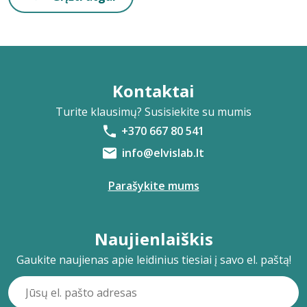
Kontaktai
Turite klausimų? Susisiekite su mumis
+370 667 80 541
info@elvislab.lt
Parašykite mums
Naujienlaiškis
Gaukite naujienas apie leidinius tiesiai į savo el. paštą!