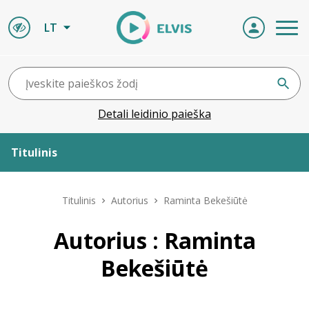
LT
Detali leidinio paieška
Titulinis
Apie ELVIS
Titulinis
Autorius
Raminta Bekešiūtė
Leidiniai
Autorius : Raminta
Bekešiūtė
ELVIS atvyksta
Naujienos