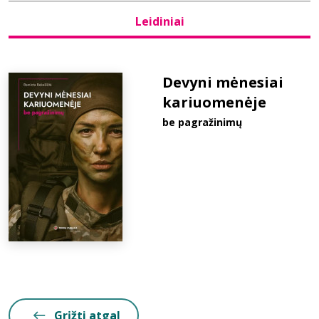
Leidiniai
Bibliotekoms
D.U.K.
Devyni mėnesiai
kariuomenėje
be pagražinimų
+370 667 80 541
info@elvislab.lt
Grįžti atgal