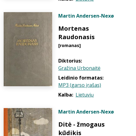
Martin Andersen-Nexø
Mortenas
Raudonasis
[romanas]
Diktorius:
Gražina Urbonaitė
Leidinio formatas:
MP3 (garso įrašas)
Kalba:
Lietuvių
Martin Andersen-Nexø
Ditė - žmogaus
kūdikis