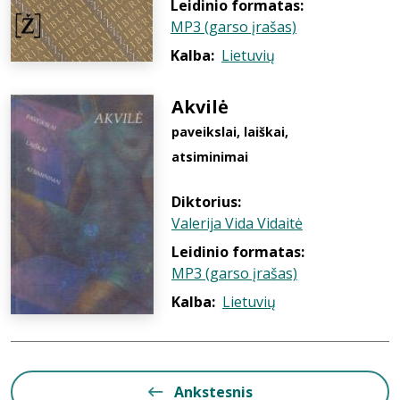
Leidinio formatas:
MP3 (garso įrašas)
Kalba:
Lietuvių
Akvilė
paveikslai, laiškai,
atsiminimai
Diktorius:
Valerija Vida Vidaitė
Leidinio formatas:
MP3 (garso įrašas)
Kalba:
Lietuvių
Ankstesnis