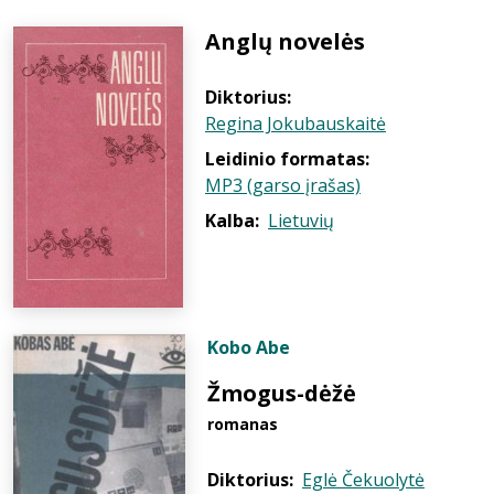
Anglų novelės
Diktorius:
Regina Jokubauskaitė
Leidinio formatas:
MP3 (garso įrašas)
Kalba:
Lietuvių
Kobo Abe
Žmogus-dėžė
romanas
Diktorius:
Eglė Čekuolytė