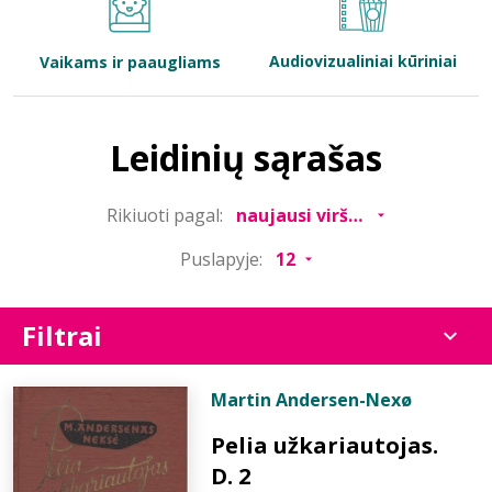
Bibliotekoms
Audiovizualiniai kūriniai
Vaikams ir paaugliams
D.U.K.
Leidinių sąrašas
+370 667 80 541
Rikiuoti pagal:
info@elvislab.lt
Puslapyje:
Filtrai
Martin Andersen-Nexø
Pelia užkariautojas.
D. 2