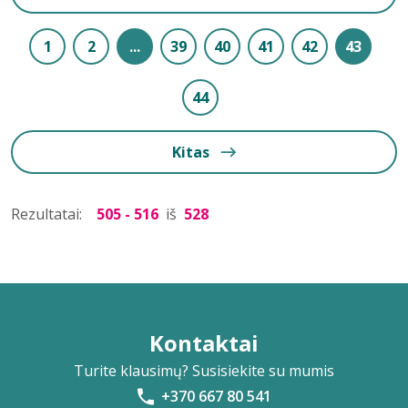
1
2
...
39
40
41
42
43
44
Kitas
Rezultatai:
505 - 516
iš
528
Kontaktai
Turite klausimų? Susisiekite su mumis
+370 667 80 541