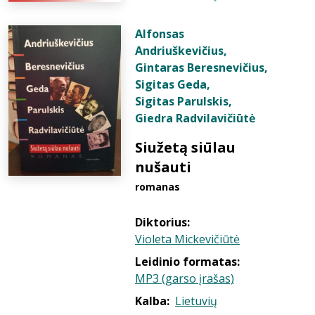
Alfonsas
Andriuškevičius
,
Gintaras Beresnevičius
,
Sigitas Geda
,
Sigitas Parulskis
,
Giedra Radvilavičiūtė
Siužetą siūlau
nušauti
romanas
Diktorius:
Violeta Mickevičiūtė
Leidinio formatas:
MP3 (garso įrašas)
Kalba:
Lietuvių