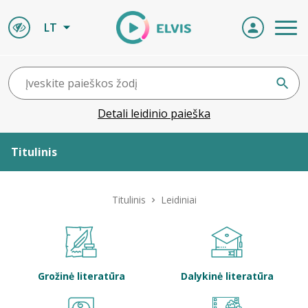
LT
Detali leidinio paieška
Titulinis
Apie ELVIS
Titulinis
Leidiniai
Leidiniai
ELVIS atvyksta
Grožinė literatūra
Dalykinė literatūra
Naujienos