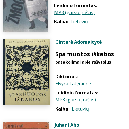
Leidinio formatas:
MP3 (garso įrašas)
Kalba:
Lietuvių
Gintarė Adomaitytė
Sparnuotos iškabos
pasakojimai apie rašytojus
Diktorius:
Elvyra Latėnienė
Leidinio formatas:
MP3 (garso įrašas)
Kalba:
Lietuvių
Juhani Aho