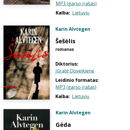
MP3 (garso įrašas)
Kalba:
Lietuvių
Karin Alvtegen
Šešėlis
romanas
Diktorius:
Jūratė Doveikienė
Leidinio formatas:
MP3 (garso įrašas)
Kalba:
Lietuvių
Karin Alvtegen
Gėda