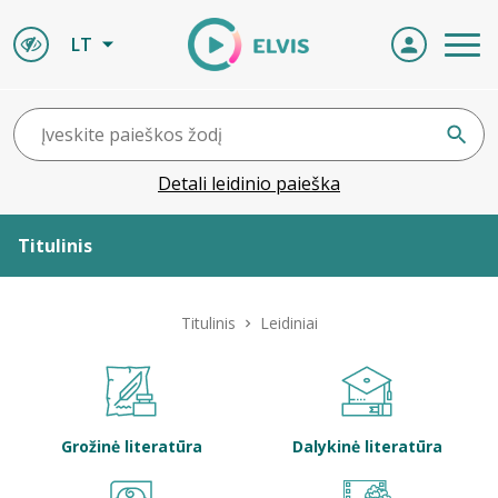
LT
Detali leidinio paieška
Titulinis
Apie ELVIS
Titulinis
Leidiniai
Leidiniai
ELVIS atvyksta
Grožinė literatūra
Dalykinė literatūra
Naujienos