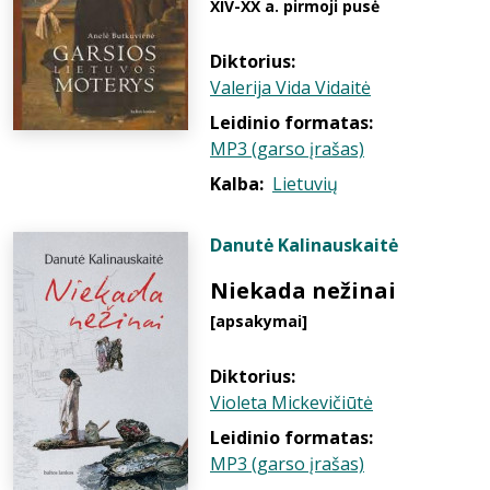
XIV-XX a. pirmoji pusė
Diktorius:
Valerija Vida Vidaitė
Leidinio formatas:
MP3 (garso įrašas)
Kalba:
Lietuvių
Danutė Kalinauskaitė
Niekada nežinai
[apsakymai]
Diktorius:
Violeta Mickevičiūtė
Leidinio formatas:
MP3 (garso įrašas)