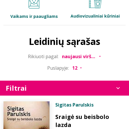
Bibliotekoms
Audiovizualiniai kūriniai
Vaikams ir paaugliams
D.U.K.
Leidinių sąrašas
+370 667 80 541
Rikiuoti pagal:
info@elvislab.lt
Puslapyje:
Filtrai
Sigitas Parulskis
Sraigė su beisbolo
lazda