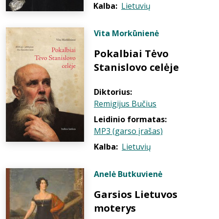
Kalba:
Lietuvių
Vita Morkūnienė
Pokalbiai Tėvo
Stanislovo celėje
Diktorius:
Remigijus Bučius
Leidinio formatas:
MP3 (garso įrašas)
Kalba:
Lietuvių
Anelė Butkuvienė
Garsios Lietuvos
moterys