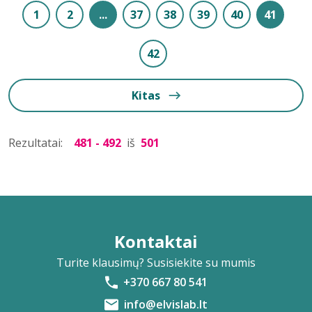
1
2
...
37
38
39
40
41
42
Kitas
Rezultatai:
481 - 492
iš
501
Kontaktai
Turite klausimų? Susisiekite su mumis
+370 667 80 541
info@elvislab.lt