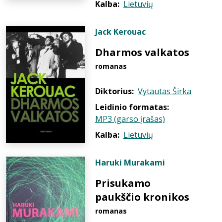
Kalba:
Lietuvių
Jack Kerouac
Dharmos valkatos
romanas
Diktorius:
Vytautas Širka
Leidinio formatas:
MP3 (garso įrašas)
Kalba:
Lietuvių
Haruki Murakami
Prisukamo
paukščio kronikos
romanas