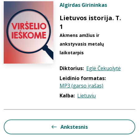
Algirdas Girininkas
Lietuvos istorija. T.
1
Akmens amžius ir
ankstyvasis metalų
laikotarpis
Diktorius:
Eglė Čekuolytė
Leidinio formatas:
MP3 (garso įrašas)
Kalba:
Lietuvių
Ankstesnis