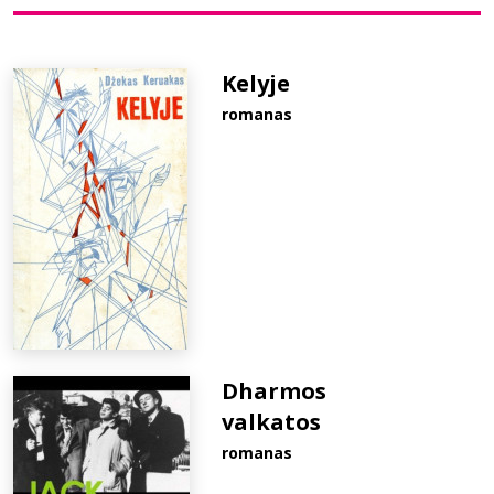
Bibliotekoms
Kelyje
romanas
D.U.K.
+370 667 80 541
info@elvislab.lt
Dharmos
valkatos
romanas