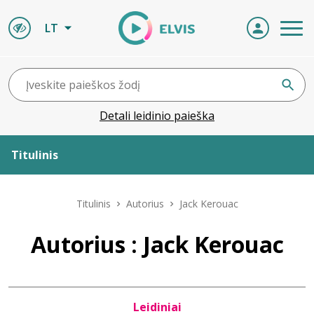
LT
Detali leidinio paieška
Titulinis
Apie ELVIS
Titulinis
Autorius
Jack Kerouac
Leidiniai
Autorius : Jack Kerouac
ELVIS atvyksta
Leidiniai
Naujienos