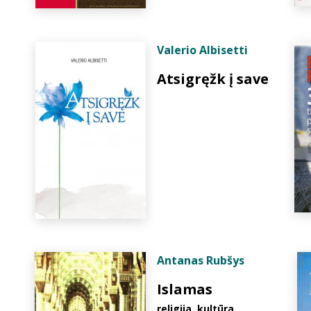
Valerio Albisetti
Atsigręžk į save
Antanas Rubšys
Islamas
religija, kultūra,