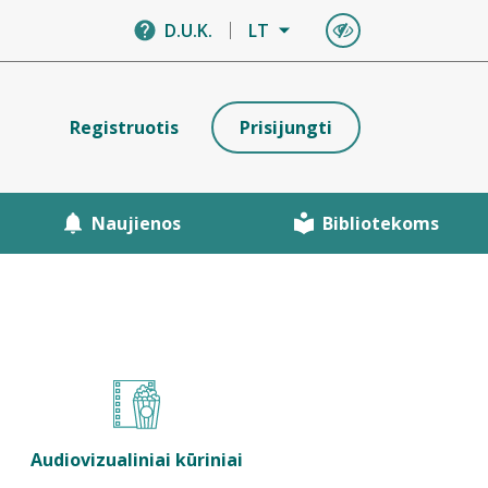
D.U.K.
LT
Registruotis
Prisijungti
Naujienos
Bibliotekoms
Audiovizualiniai kūriniai