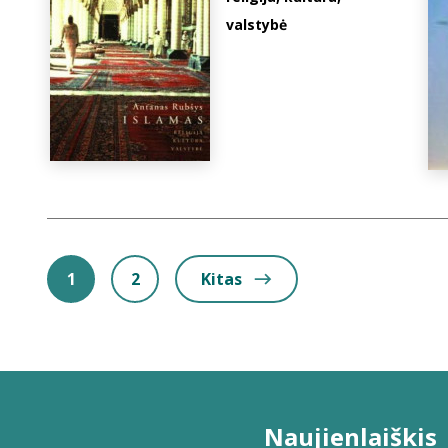
valstybė
1
2
Kitas
Naujienlaiškis