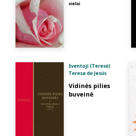
sielai
šventoji (Teresė)
Teresa de Jesús
Vidinės pilies
buveinė