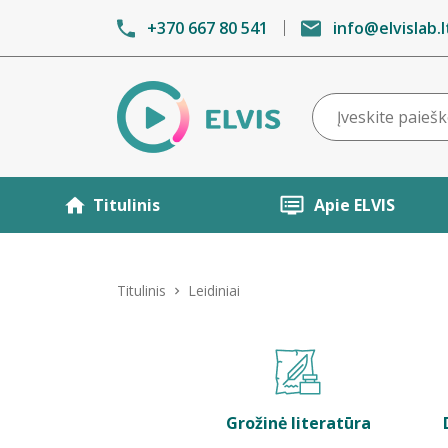
+370 667 80 541
info@elvislab.l
Titulinis
Apie ELVIS
Titulinis
Leidiniai
Grožinė literatūra