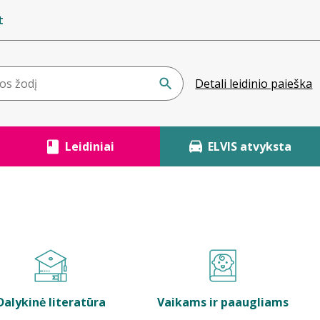
t
Detali leidinio paieška
Leidiniai
ELVIS atvyksta
Dalykinė literatūra
Vaikams ir paaugliams