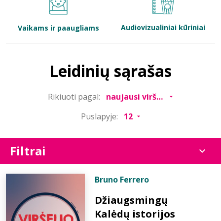
Bibliotekoms
Audiovizualiniai kūriniai
Vaikams ir paaugliams
D.U.K.
Leidinių sąrašas
+370 667 80 541
Rikiuoti pagal:
info@elvislab.lt
Puslapyje:
Filtrai
Bruno Ferrero
Džiaugsmingų
Kalėdų istorijos