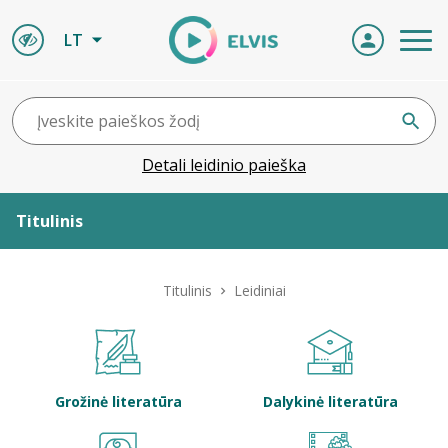
LT
Detali leidinio paieška
Titulinis
Apie ELVIS
Titulinis
Leidiniai
Leidiniai
ELVIS atvyksta
Grožinė literatūra
Dalykinė literatūra
Naujienos