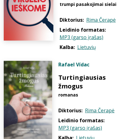
trumpi pasakojimai sielai
Diktorius:
Rima Čerapė
Leidinio formatas:
MP3 (garso įrašas)
Kalba:
Lietuvių
Rafael Vídac
Turtingiausias
žmogus
romanas
Diktorius:
Rima Čerapė
Leidinio formatas:
MP3 (garso įrašas)
Kalba:
Lietuvių