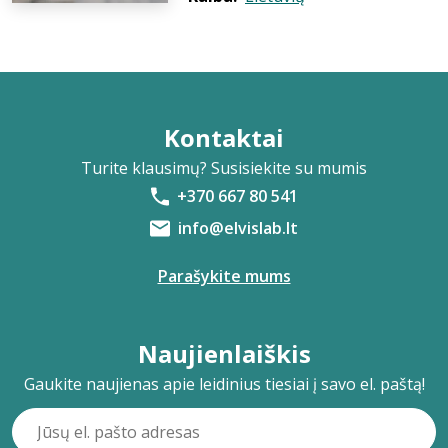
Kontaktai
Turite klausimų? Susisiekite su mumis
+370 667 80 541
info@elvislab.lt
Parašykite mums
Naujienlaiškis
Gaukite naujienas apie leidinius tiesiai į savo el. paštą!