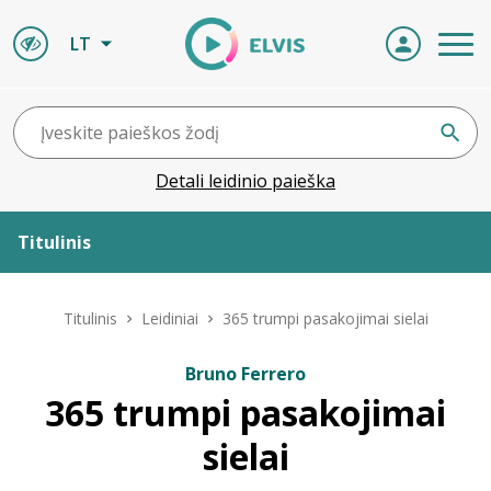
LT
Detali leidinio paieška
Titulinis
Apie ELVIS
Titulinis
Leidiniai
365 trumpi pasakojimai sielai
Leidiniai
Bruno Ferrero
365 trumpi pasakojimai
ELVIS atvyksta
sielai
Naujienos