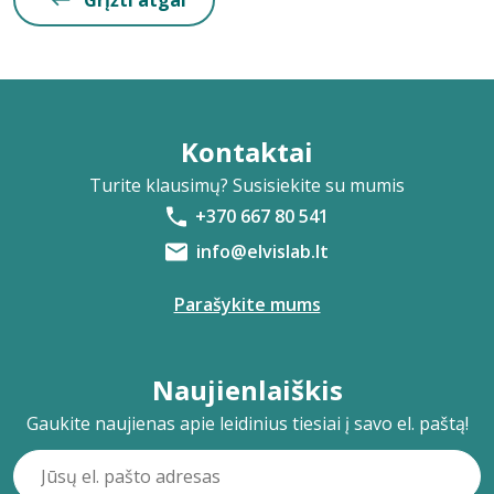
Grįžti atgal
Kontaktai
Turite klausimų? Susisiekite su mumis
+370 667 80 541
info@elvislab.lt
Parašykite mums
Naujienlaiškis
Gaukite naujienas apie leidinius tiesiai į savo el. paštą!