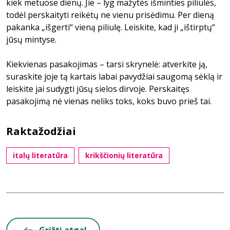
kiek metuose dienų. Jie – lyg mažytės išminties piliulės,
todėl perskaityti reikėtų ne vienu prisėdimu. Per dieną
pakanka „išgerti“ vieną piliulę. Leiskite, kad ji „ištirptų“
jūsų mintyse.
Kiekvienas pasakojimas – tarsi skrynelė: atverkite ją,
suraskite joje tą kartais labai pavydžiai saugomą sėklą ir
leiskite jai sudygti jūsų sielos dirvoje. Perskaitęs
pasakojimą nė vienas neliks toks, koks buvo prieš tai.
Raktažodžiai
italų literatūra
krikščionių literatūra