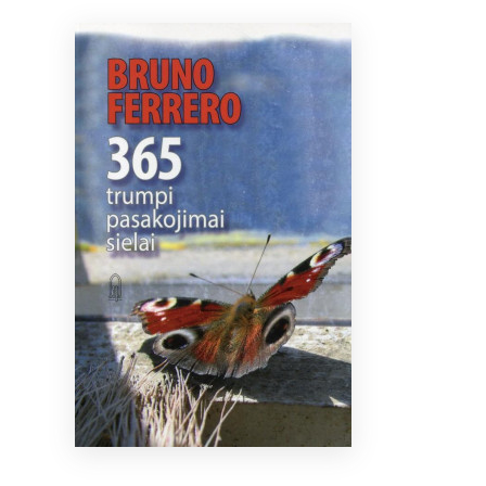
Bibliotekoms
D.U.K.
+370 667 80 541
info@elvislab.lt