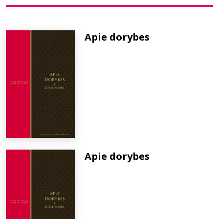
Bibliotekoms
Apie dorybes
D.U.K.
+370 667 80 541
info@elvislab.lt
Apie dorybes