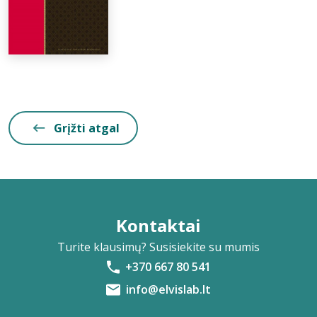
Grįžti atgal
Kontaktai
Turite klausimų? Susisiekite su mumis
+370 667 80 541
info@elvislab.lt