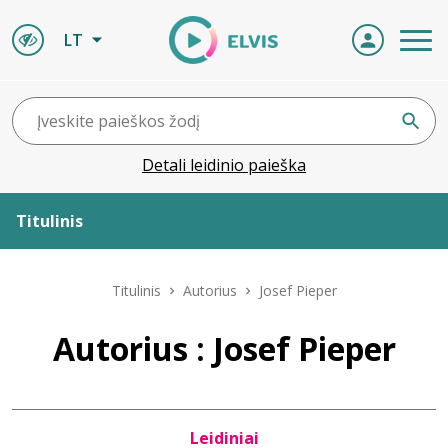
LT
Detali leidinio paieška
Titulinis
Apie ELVIS
Titulinis
Autorius
Josef Pieper
Leidiniai
Autorius : Josef Pieper
ELVIS atvyksta
Leidiniai
Naujienos