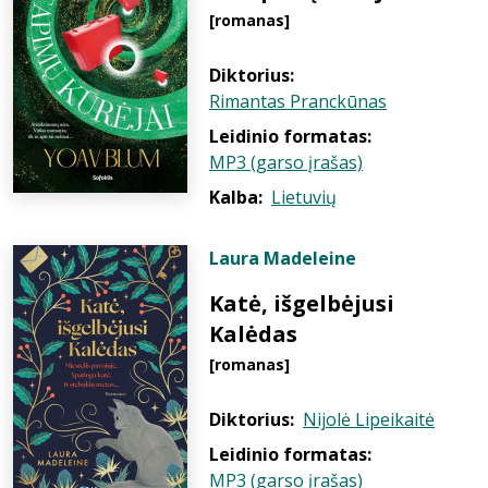
[romanas]
Diktorius:
Rimantas Pranckūnas
Leidinio formatas:
MP3 (garso įrašas)
Kalba:
Lietuvių
Laura Madeleine
Katė, išgelbėjusi
Kalėdas
[romanas]
Diktorius:
Nijolė Lipeikaitė
Leidinio formatas:
MP3 (garso įrašas)