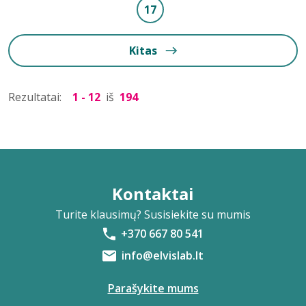
17
Kitas
Rezultatai:
1 - 12
iš
194
Kontaktai
Turite klausimų? Susisiekite su mumis
+370 667 80 541
info@elvislab.lt
Parašykite mums