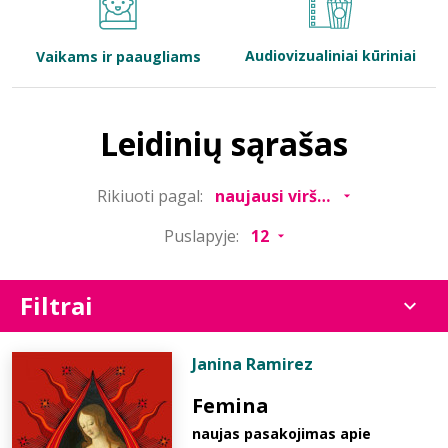
Bibliotekoms
Audiovizualiniai kūriniai
Vaikams ir paaugliams
D.U.K.
Leidinių sąrašas
+370 667 80 541
Rikiuoti pagal:
info@elvislab.lt
Puslapyje:
Filtrai
Janina Ramirez
Femina
naujas pasakojimas apie