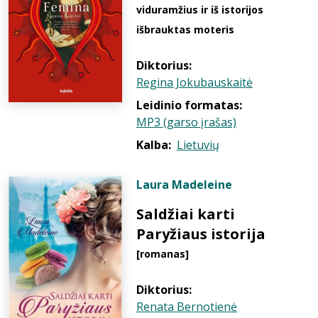
viduramžius ir iš istorijos
išbrauktas moteris
Diktorius:
Regina Jokubauskaitė
Leidinio formatas:
MP3 (garso įrašas)
Kalba:
Lietuvių
Laura Madeleine
Saldžiai karti
Paryžiaus istorija
[romanas]
Diktorius:
Renata Bernotienė