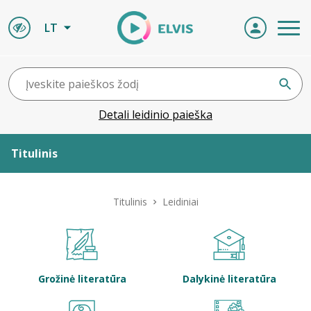
LT
Detali leidinio paieška
Titulinis
Apie ELVIS
Titulinis
Leidiniai
Leidiniai
ELVIS atvyksta
Grožinė literatūra
Dalykinė literatūra
Naujienos