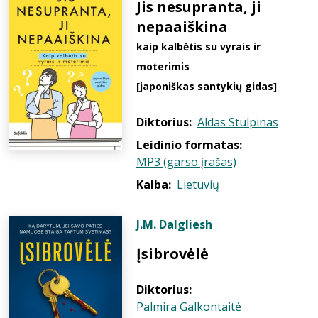
Jis nesupranta, ji
nepaaiškina
kaip kalbėtis su vyrais ir
moterimis
[japoniškas santykių gidas]
Diktorius:
Aldas Stulpinas
Leidinio formatas:
MP3 (garso įrašas)
Kalba:
Lietuvių
J.M. Dalgliesh
Įsibrovėlė
Diktorius:
Palmira Galkontaitė