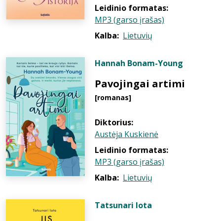
Leidinio formatas:
MP3 (garso įrašas)
Kalba:
Lietuvių
Hannah Bonam-Young
Pavojingai artimi
[romanas]
Diktorius:
Austėja Kuskienė
Leidinio formatas:
MP3 (garso įrašas)
Kalba:
Lietuvių
Tatsunari Iota