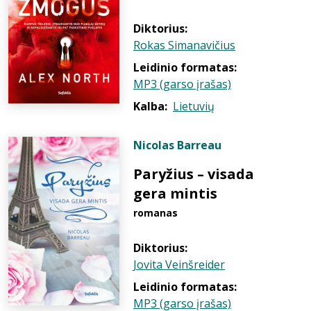
Diktorius:
Rokas Simanavičius
Leidinio formatas:
MP3 (garso įrašas)
Kalba:
Lietuvių
Nicolas Barreau
Paryžius – visada
gera mintis
romanas
Diktorius:
Jovita Veinšreider
Leidinio formatas:
MP3 (garso įrašas)