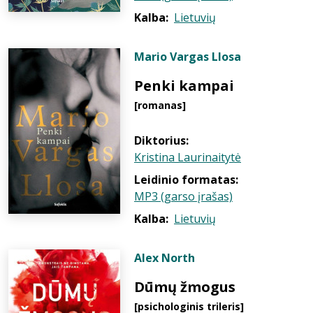
Kalba:
Lietuvių
Mario Vargas Llosa
Penki kampai
[romanas]
Diktorius:
Kristina Laurinaitytė
Leidinio formatas:
MP3 (garso įrašas)
Kalba:
Lietuvių
Alex North
Dūmų žmogus
[psichologinis trileris]