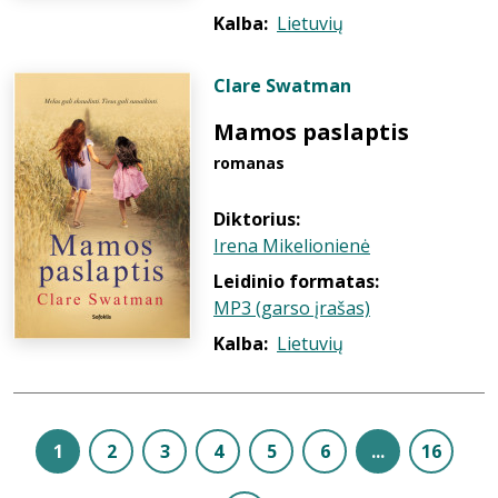
Kalba:
Lietuvių
Clare Swatman
Mamos paslaptis
romanas
Diktorius:
Irena Mikelionienė
Leidinio formatas:
MP3 (garso įrašas)
Kalba:
Lietuvių
1
2
3
4
5
6
...
16