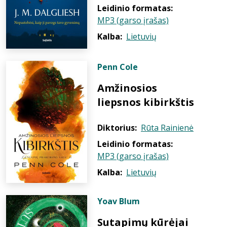
Leidinio formatas:
MP3 (garso įrašas)
Kalba:
Lietuvių
Penn Cole
Amžinosios
liepsnos kibirkštis
Diktorius:
Rūta Rainienė
Leidinio formatas:
MP3 (garso įrašas)
Kalba:
Lietuvių
Yoav Blum
Sutapimų kūrėjai