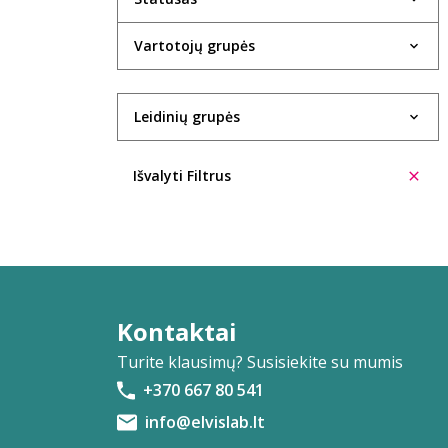
Evelina Aleliūnienė
Vartotojų grupės
Rasa Alenskaitė
Kristin Allison
Leidinių grupės
Trinidad López Álvarez
Ūla Ambrasaitė
Išvalyti Filtrus
Giedrė Ambrazevičiūtė
Cecilia Anaya
Eglė Ancevičiūtė
Ieva Andrijauskaitė
Kontaktai
Turite klausimų? Susisiekite su mumis
Ignas Andriukevičius
+370 667 80 541
Šarūnė Andriuškevičiūtė
info@elvislab.lt
Aleksas Anikinas