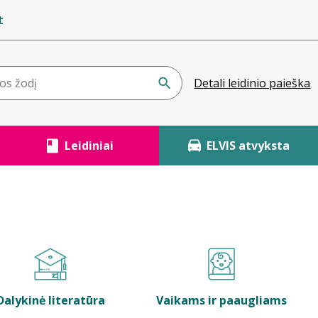
t
Detali leidinio paieška
Leidiniai
ELVIS atvyksta
Dalykinė literatūra
Vaikams ir paaugliams