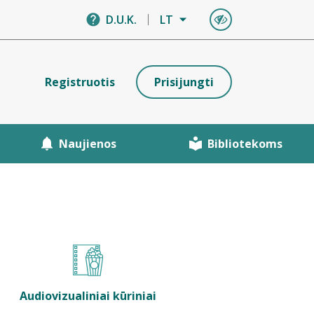
D.U.K.
LT
Registruotis
Prisijungti
Naujienos
Bibliotekoms
Audiovizualiniai kūriniai