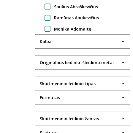
Saulius Abraškevičius
Ramūnas Abukevičius
Monika Adomaitė
Regimantas Adomaitis
Kalba
Gintarė Adomaitytė
Jūratė Adomaitytė
Originalaus leidinio išleidimo metai
Saulius Adomėnas
Skaitmeninio leidinio tipas
Violeta Agejeva
Rima Aidietė
Formatas
UAB Aktida
Robertas Aleksaitis
Skaitmeninio leidinio žanras
Valdas Aleksandravčius
Statusas