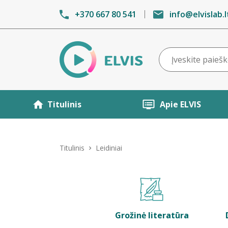
+370 667 80 541
info@elvislab.l
Titulinis
Apie ELVIS
Titulinis
Leidiniai
Grožinė literatūra