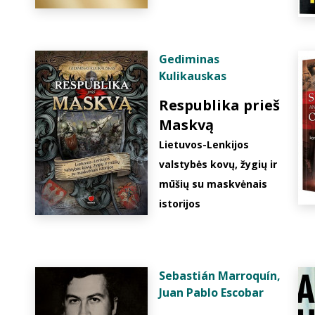
Gediminas
Kulikauskas
Respublika prieš
Maskvą
Lietuvos-Lenkijos
valstybės kovų, žygių ir
mūšių su maskvėnais
istorijos
Sebastián Marroquín
,
Juan Pablo Escobar