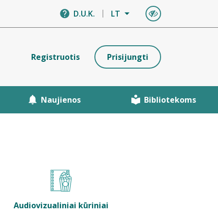
D.U.K.
LT
Registruotis
Prisijungti
Naujienos
Bibliotekoms
Audiovizualiniai kūriniai