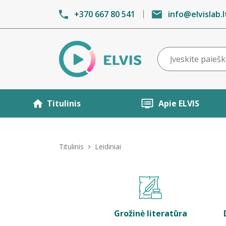
+370 667 80 541
info@elvislab.l
Titulinis
Apie ELVIS
Titulinis
Leidiniai
Grožinė literatūra