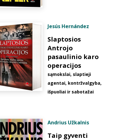
Jesús Hernández
Slaptosios
Antrojo
pasaulinio karo
operacijos
sąmokslai, slaptieji
agentai, kontržvalgyba,
išpuoliai ir sabotažai
Andrius Užkalnis
Taip gyventi