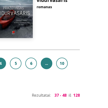
vidurvasaris
romanas
4
5
6
...
10
Rezultatai:
37 - 48
iš
128