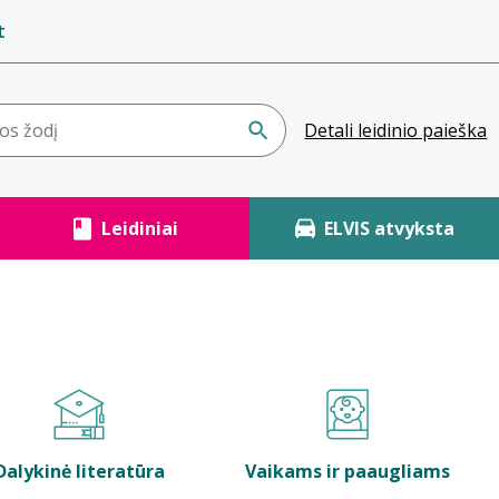
t
Detali leidinio paieška
Leidiniai
ELVIS atvyksta
Dalykinė literatūra
Vaikams ir paaugliams