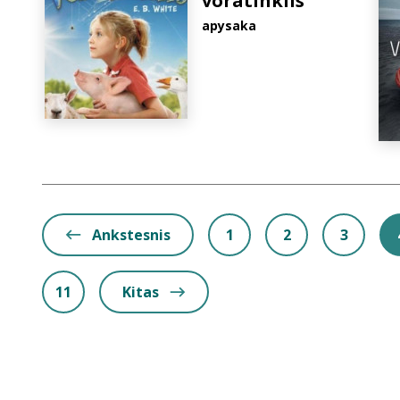
voratinklis
apysaka
Ankstesnis
1
2
3
11
Kitas