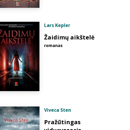
Lars Kepler
Žaidimų aikštelė
romanas
Viveca Sten
Pražūtingas