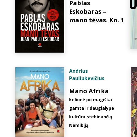
Pablas
Eskobaras –
mano tėvas. Kn. 1
Andrius
Pauliukevičius
Mano Afrika
kelionė po magiška
gamta ir daugialype
kultūra stebinančią
Namibiją