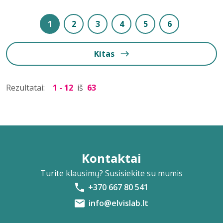
1
2
3
4
5
6
Kitas
Rezultatai:
1 - 12
iš
63
Kontaktai
Turite klausimų? Susisiekite su mumis
+370 667 80 541
info@elvislab.lt