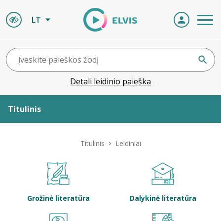
LT
Detali leidinio paieška
Titulinis
Apie ELVIS
Titulinis
Leidiniai
Leidiniai
ELVIS atvyksta
Grožinė literatūra
Dalykinė literatūra
Naujienos