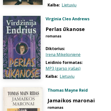
Kalba:
Lietuvių
Virginia Cleo Andrews
Perlas ūkanose
romanas
Diktorius:
Irena Mikelionienė
Leidinio formatas:
MP3 (garso įrašas)
Kalba:
Lietuvių
Thomas Mayne Reid
Jamaikos maronai
romanas