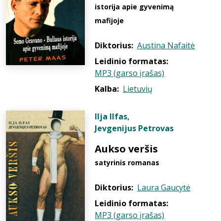
istorija apie gyvenimą
mafijoje
Diktorius:
Austina Nafaitė
Leidinio formatas:
MP3 (garso įrašas)
Kalba:
Lietuvių
Ilja Ilfas
,
Jevgenijus Petrovas
Aukso veršis
satyrinis romanas
Diktorius:
Laura Gaucytė
Leidinio formatas:
MP3 (garso įrašas)