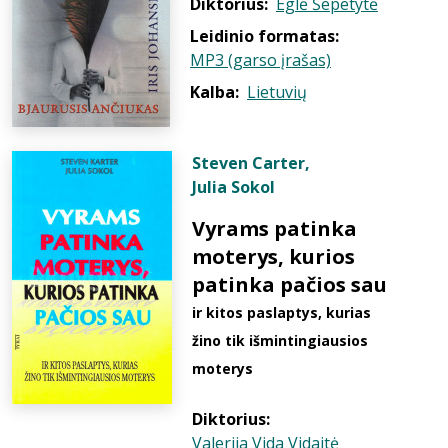
Diktorius:
Eglė Šepetytė
Leidinio formatas:
MP3 (garso įrašas)
Kalba:
Lietuvių
Steven Carter
,
Julia Sokol
Vyrams patinka
moterys, kurios
patinka pačios sau
ir kitos paslaptys, kurias
žino tik išmintingiausios
moterys
Diktorius:
Valerija Vida Vidaitė