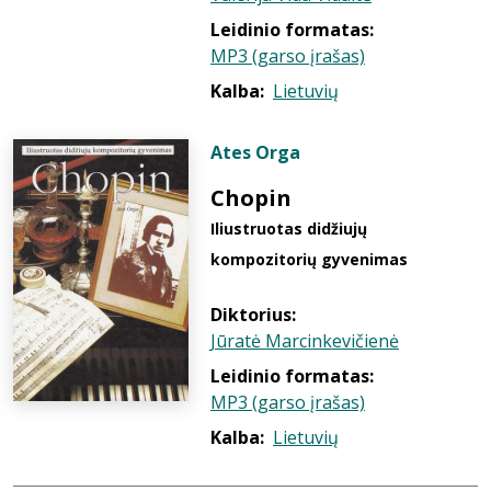
Leidinio formatas:
MP3 (garso įrašas)
Kalba:
Lietuvių
Ates Orga
Chopin
Iliustruotas didžiujų
kompozitorių gyvenimas
Diktorius:
Jūratė Marcinkevičienė
Leidinio formatas:
MP3 (garso įrašas)
Kalba:
Lietuvių