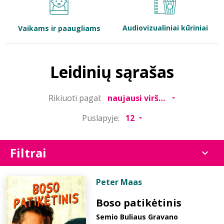
Bibliotekoms
Audiovizualiniai kūriniai
Vaikams ir paaugliams
D.U.K.
Leidinių sąrašas
+370 667 80 541
Rikiuoti pagal:
info@elvislab.lt
Puslapyje:
Filtrai
Peter Maas
Boso patikėtinis
Semio Buliaus Gravano