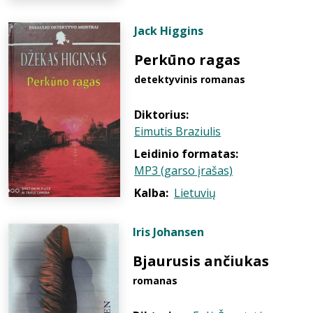
Jack Higgins
Perkūno ragas
detektyvinis romanas
Diktorius:
Eimutis Braziulis
Leidinio formatas:
MP3 (garso įrašas)
Kalba:
Lietuvių
Iris Johansen
Bjaurusis ančiukas
romanas