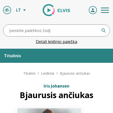
LT
Detali leidinio paieška
Titulinis
Apie ELVIS
Titulinis
Leidiniai
Bjaurusis ančiukas
Leidiniai
Iris Johansen
Bjaurusis ančiukas
ELVIS atvyksta
Naujienos