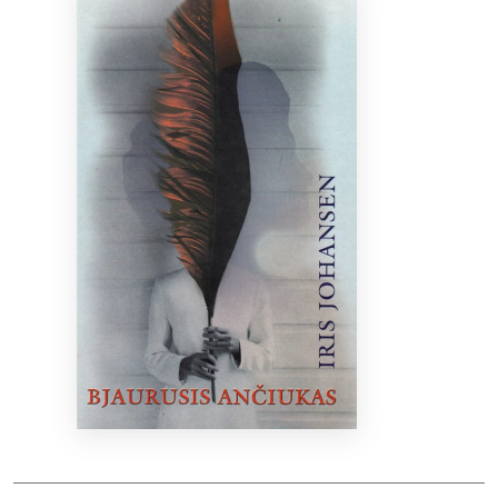
Bibliotekoms
D.U.K.
+370 667 80 541
info@elvislab.lt