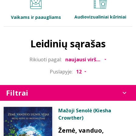
Bibliotekoms
Audiovizualiniai kūriniai
Vaikams ir paaugliams
D.U.K.
Leidinių sąrašas
+370 667 80 541
Rikiuoti pagal:
info@elvislab.lt
Puslapyje:
Filtrai
Mažoji Senolė (Kiesha
Crowther)
Žemė, vanduo,