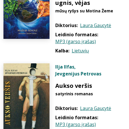
ugnis, vėjas
mūsų ryšys su Motina Žeme
Diktorius:
Laura Gaucytė
Leidinio formatas:
MP3 (garso įrašas)
Kalba:
Lietuvių
Ilja Ilfas
,
Jevgenijus Petrovas
Aukso veršis
satyrinis romanas
Diktorius:
Laura Gaucytė
Leidinio formatas:
MP3 (garso įrašas)