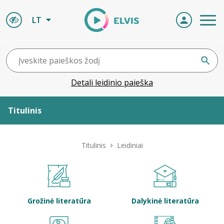
LT
Detali leidinio paieška
Titulinis
Apie ELVIS
Titulinis
Leidiniai
Leidiniai
ELVIS atvyksta
Grožinė literatūra
Dalykinė literatūra
Naujienos