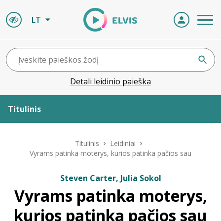
LT
Detali leidinio paieška
Titulinis
Apie ELVIS
Titulinis
Leidiniai
Vyrams patinka moterys, kurios patinka pačios sau
Leidiniai
Steven Carter, Julia Sokol
Vyrams patinka moterys,
ELVIS atvyksta
kurios patinka pačios sau
Naujienos