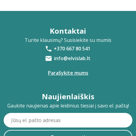
Kontaktai
Turite klausimų? Susisiekite su mumis
+370 667 80 541
info@elvislab.lt
Parašykite mums
Naujienlaiškis
Gaukite naujienas apie leidinius tiesiai į savo el. paštą!