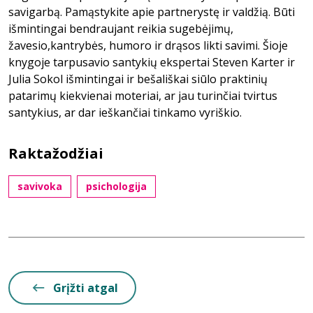
savigarbą. Pamąstykite apie partnerystę ir valdžią. Būti
išmintingai bendraujant reikia sugebėjimų,
žavesio,kantrybės, humoro ir drąsos likti savimi. Šioje
knygoje tarpusavio santykių ekspertai Steven Karter ir
Julia Sokol išmintingai ir bešališkai siūlo praktinių
patarimų kiekvienai moteriai, ar jau turinčiai tvirtus
santykius, ar dar ieškančiai tinkamo vyriškio.
Raktažodžiai
savivoka
psichologija
Grįžti atgal