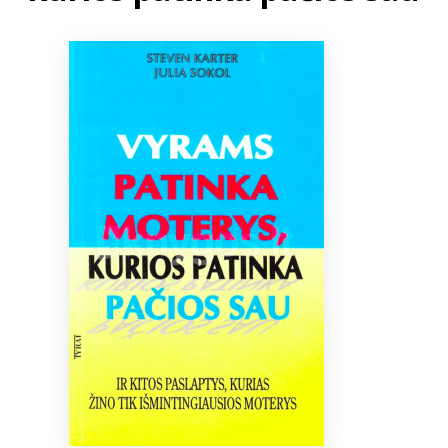
Bibliotekoms
D.U.K.
+370 667 80 541
info@elvislab.lt