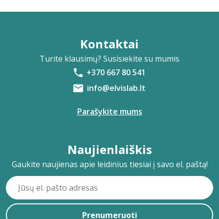
Kontaktai
Turite klausimų? Susisiekite su mumis
+370 667 80 541
info@elvislab.lt
Parašykite mums
Naujienlaiškis
Gaukite naujienas apie leidinius tiesiai į savo el. paštą!
Prenumeruoti