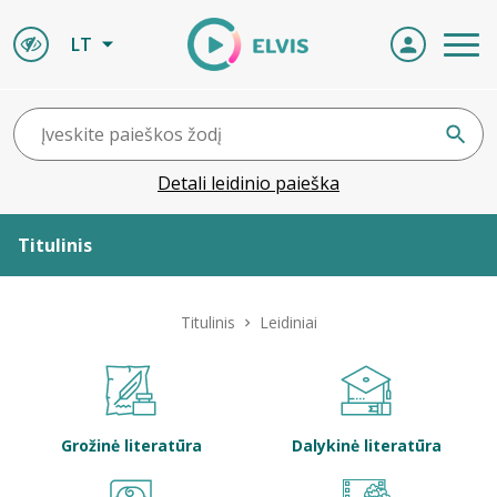
LT
Detali leidinio paieška
Titulinis
Apie ELVIS
Titulinis
Leidiniai
Leidiniai
ELVIS atvyksta
Grožinė literatūra
Dalykinė literatūra
Naujienos