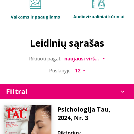
Bibliotekoms
Audiovizualiniai kūriniai
Vaikams ir paaugliams
D.U.K.
Leidinių sąrašas
+370 667 80 541
Rikiuoti pagal:
info@elvislab.lt
Puslapyje:
Filtrai
Psichologija Tau,
2024, Nr. 3
Diktorius: