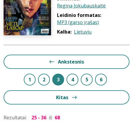
Regina Jokubauskaitė
Leidinio formatas:
MP3 (garso įrašas)
Kalba:
Lietuvių
Ankstesnis
1
2
3
4
5
6
Kitas
Rezultatai:
25 - 36
iš
68