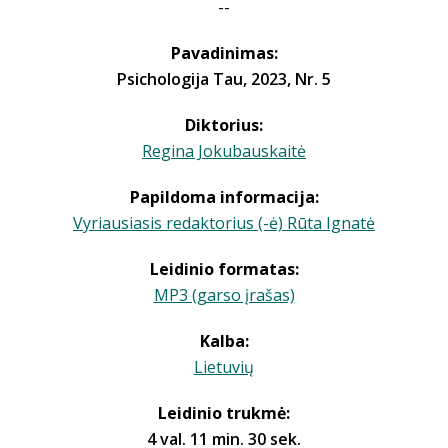
--
Pavadinimas:
Psichologija Tau, 2023, Nr. 5
Diktorius:
Regina Jokubauskaitė
Papildoma informacija:
Vyriausiasis redaktorius (-ė) Rūta Ignatė
Leidinio formatas:
MP3 (garso įrašas)
Kalba:
Lietuvių
Leidinio trukmė:
4 val. 11 min. 30 sek.