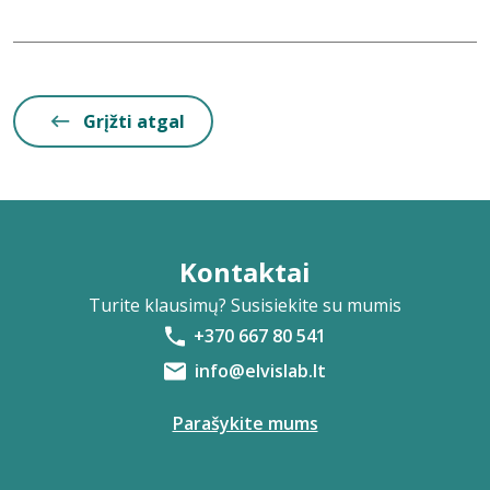
Grįžti atgal
Kontaktai
Turite klausimų? Susisiekite su mumis
+370 667 80 541
info@elvislab.lt
Parašykite mums