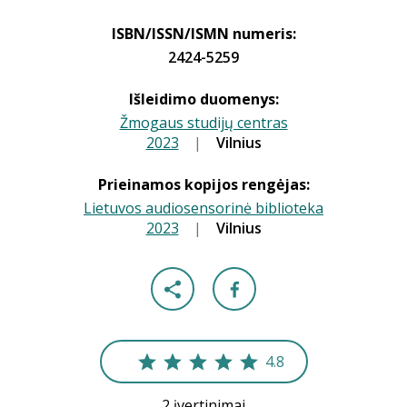
ISBN/ISSN/ISMN numeris:
2424-5259
Išleidimo duomenys:
Žmogaus studijų centras
2023
|
|
Vilnius
Prieinamos kopijos rengėjas:
Lietuvos audiosensorinė biblioteka
2023
|
|
Vilnius
4.8
2 įvertinimai