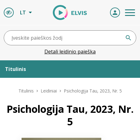
LT
Detali leidinio paieška
Titulinis
Apie ELVIS
Titulinis
Leidiniai
Psichologija Tau, 2023, Nr. 5
Leidiniai
Psichologija Tau, 2023, Nr.
5
ELVIS atvyksta
Naujienos