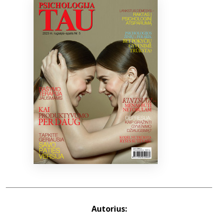
Bibliotekoms
D.U.K.
+370 667 80 541
info@elvislab.lt
Autorius: