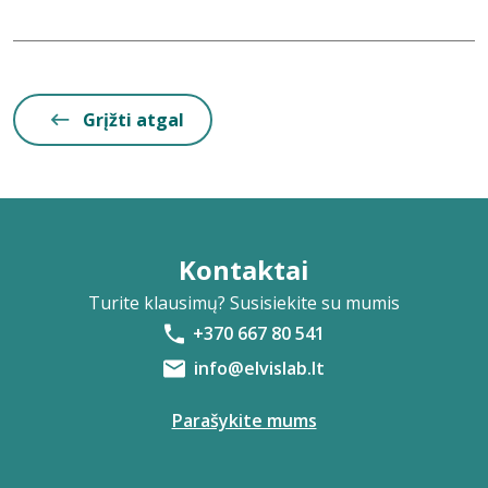
Grįžti atgal
Kontaktai
Turite klausimų? Susisiekite su mumis
+370 667 80 541
info@elvislab.lt
Parašykite mums