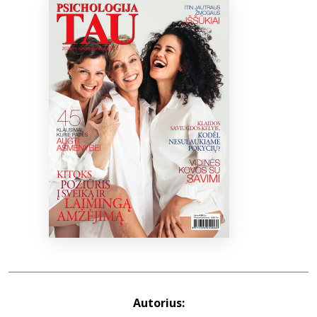
Bibliotekoms
D.U.K.
+370 667 80 541
info@elvislab.lt
Autorius: