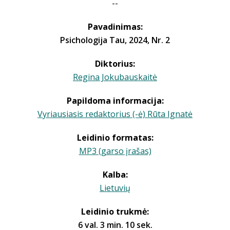
--
Pavadinimas:
Psichologija Tau, 2024, Nr. 2
Diktorius:
Regina Jokubauskaitė
Papildoma informacija:
Vyriausiasis redaktorius (-ė) Rūta Ignatė
Leidinio formatas:
MP3 (garso įrašas)
Kalba:
Lietuvių
Leidinio trukmė:
6 val. 3 min. 10 sek.