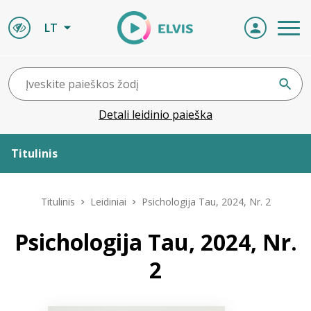
LT
Detali leidinio paieška
Titulinis
Apie ELVIS
Titulinis
Leidiniai
Psichologija Tau, 2024, Nr. 2
Leidiniai
Psichologija Tau, 2024, Nr.
2
ELVIS atvyksta
Naujienos