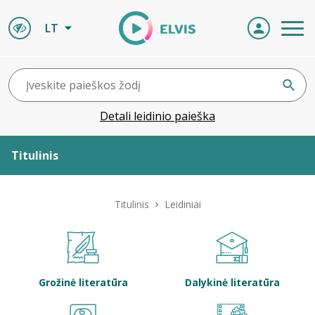
LT
Detali leidinio paieška
Titulinis
Apie ELVIS
Titulinis
Leidiniai
Leidiniai
ELVIS atvyksta
Grožinė literatūra
Dalykinė literatūra
Naujienos