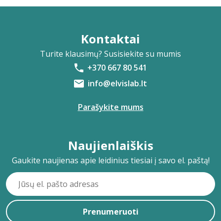
Kontaktai
Turite klausimų? Susisiekite su mumis
+370 667 80 541
info@elvislab.lt
Parašykite mums
Naujienlaiškis
Gaukite naujienas apie leidinius tiesiai į savo el. paštą!
Prenumeruoti