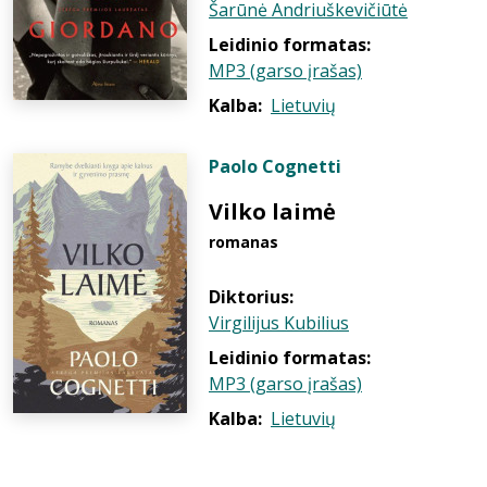
Šarūnė Andriuškevičiūtė
Leidinio formatas:
MP3 (garso įrašas)
Kalba:
Lietuvių
Paolo Cognetti
Vilko laimė
romanas
Diktorius:
Virgilijus Kubilius
Leidinio formatas:
MP3 (garso įrašas)
Kalba:
Lietuvių