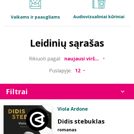
Bibliotekoms
Audiovizualiniai kūriniai
Vaikams ir paaugliams
D.U.K.
Leidinių sąrašas
+370 667 80 541
Rikiuoti pagal:
info@elvislab.lt
Puslapyje:
Filtrai
Viola Ardone
Didis stebuklas
romanas