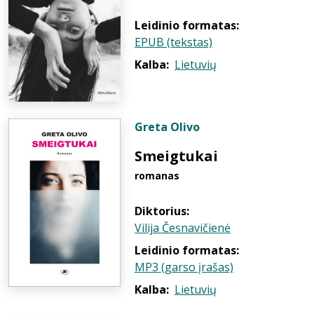
Leidinio formatas:
EPUB (tekstas)
Kalba:
Lietuvių
Greta Olivo
Smeigtukai
romanas
Diktorius:
Vilija Česnavičienė
Leidinio formatas:
MP3 (garso įrašas)
Kalba:
Lietuvių