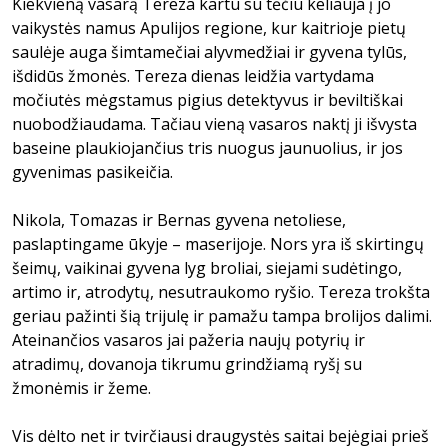
Kiekvieną vasarą Tereza kartu su tėčiu keliauja į jo
vaikystės namus Apulijos regione, kur kaitrioje pietų
saulėje auga šimtamečiai alyvmedžiai ir gyvena tylūs,
išdidūs žmonės. Tereza dienas leidžia vartydama
močiutės mėgstamus pigius detektyvus ir beviltiškai
nuobodžiaudama. Tačiau vieną vasaros naktį ji išvysta
baseine plaukiojančius tris nuogus jaunuolius, ir jos
gyvenimas pasikeičia.
Nikola, Tomazas ir Bernas gyvena netoliese,
paslaptingame ūkyje – maserijoje. Nors yra iš skirtingų
šeimų, vaikinai gyvena lyg broliai, siejami sudėtingo,
artimo ir, atrodytų, nesutraukomo ryšio. Tereza trokšta
geriau pažinti šią trijulę ir pamažu tampa brolijos dalimi.
Ateinančios vasaros jai pažeria naujų potyrių ir
atradimų, dovanoja tikrumu grindžiamą ryšį su
žmonėmis ir žeme.
Vis dėlto net ir tvirčiausi draugystės saitai bejėgiai prieš