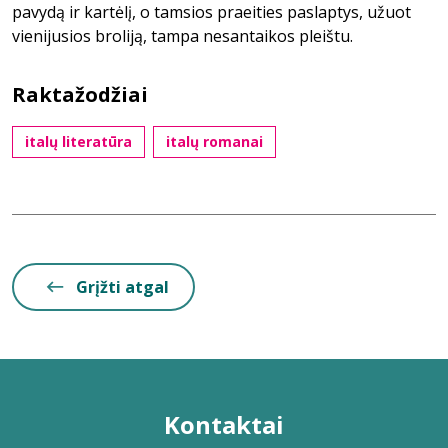
pavydą ir kartėlį, o tamsios praeities paslaptys, užuot
vienijusios broliją, tampa nesantaikos pleištu.
Raktažodžiai
italų literatūra
italų romanai
Grįžti atgal
Kontaktai