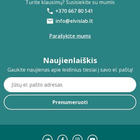
Turite klausimų? Susisiekite su mumis
+370 667 80 541
info@elvislab.lt
Parašykite mums
Naujienlaiškis
Gaukite naujienas apie leidinius tiesiai į savo el. paštą!
Prenumeruoti