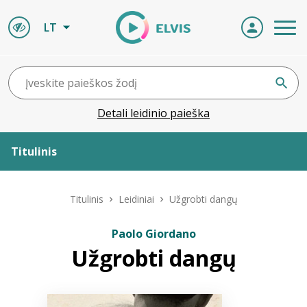
LT
Detali leidinio paieška
Titulinis
Apie ELVIS
Titulinis
Leidiniai
Užgrobti dangų
Leidiniai
Paolo Giordano
Užgrobti dangų
ELVIS atvyksta
Naujienos