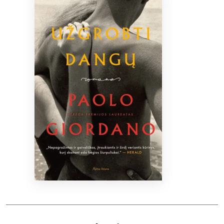
Bibliotekoms
D.U.K.
+370 667 80 541
info@elvislab.lt