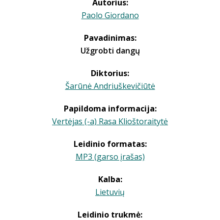
Autorius:
Paolo Giordano
Pavadinimas:
Užgrobti dangų
Diktorius:
Šarūnė Andriuškevičiūtė
Papildoma informacija:
Vertėjas (-a) Rasa Klioštoraitytė
Leidinio formatas:
MP3 (garso įrašas)
Kalba:
Lietuvių
Leidinio trukmė: