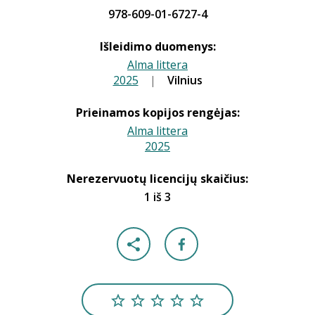
978-609-01-6727-4
Išleidimo duomenys:
Alma littera
2025
|
|
Vilnius
Prieinamos kopijos rengėjas:
Alma littera
2025
|
Nerezervuotų licencijų skaičius:
1 iš 3