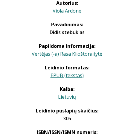
Autorius:
Viola Ardone
Pavadinimas:
Didis stebuklas
Papildoma informacija:
Vertėjas (-a) Rasa Klioštoraitytė
Leidinio formatas:
EPUB (tekstas)
Kalba:
Lietuvių
Leidinio puslapių skaičius:
305
ISBN/ISSN/ISMN numeris: