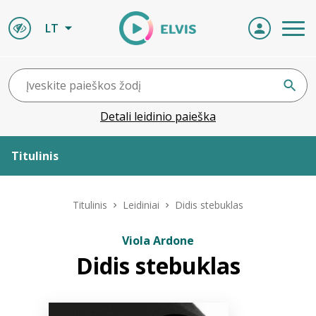
LT
Detali leidinio paieška
Titulinis
Apie ELVIS
Titulinis
Leidiniai
Didis stebuklas
Leidiniai
Viola Ardone
Didis stebuklas
ELVIS atvyksta
Naujienos