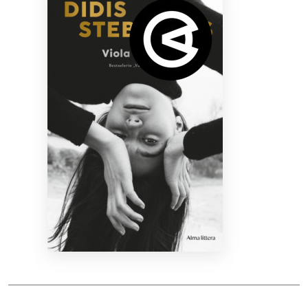
Bibliotekoms
D.U.K.
+370 667 80 541
info@elvislab.lt