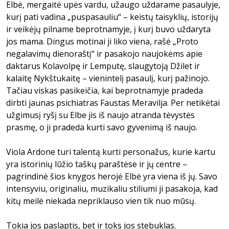
Elbė, mergaitė upės vardu, užaugo uždarame pasaulyje,
kurį pati vadina „puspasauliu“ – keistų taisyklių, istorijų
ir veikėjų pilname beprotnamyje, į kurį buvo uždaryta
jos mama. Dingus motinai ji liko viena, rašė „Proto
negalavimų dienoraštį“ ir pasakojo naujokėms apie
daktarus Kolavolpę ir Lemputę, slaugytoją Džilet ir
kalaitę Nykštukaitę – vienintelį pasaulį, kurį pažinojo.
Tačiau viskas pasikeičia, kai beprotnamyje pradeda
dirbti jaunas psichiatras Faustas Meravilja. Per netikėtai
užgimusį ryšį su Elbe jis iš naujo atranda tėvystės
prasmę, o ji pradeda kurti savo gyvenimą iš naujo.
Viola Ardone turi talentą kurti personažus, kurie kartu
yra istorinių lūžio taškų paraštėse ir jų centre –
pagrindinė šios knygos herojė Elbė yra viena iš jų. Savo
intensyviu, originaliu, muzikaliu stiliumi ji pasakoja, kad
kitų meilė niekada nepriklauso vien tik nuo mūsų.
Tokia jos paslaptis, bet ir toks jos stebuklas.