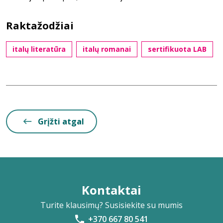
Raktažodžiai
italų literatūra
italų romanai
sertifikuota LAB
Grįžti atgal
Kontaktai
Turite klausimų? Susisiekite su mumis
+370 667 80 541