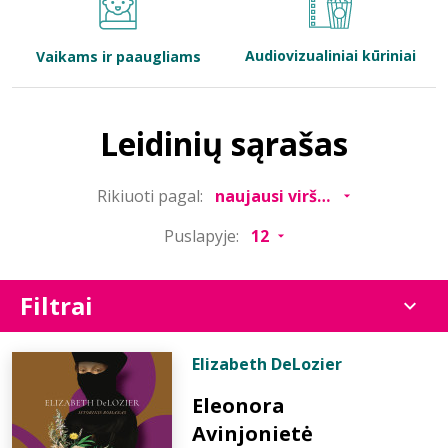
Bibliotekoms
Audiovizualiniai kūriniai
Vaikams ir paaugliams
D.U.K.
Leidinių sąrašas
+370 667 80 541
Rikiuoti pagal:
info@elvislab.lt
Puslapyje:
Filtrai
Elizabeth DeLozier
Eleonora
Avinjonietė