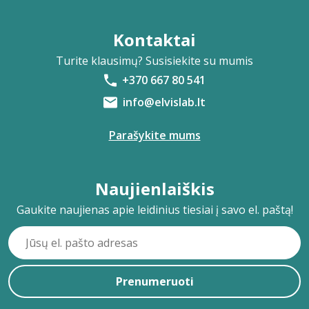
Kontaktai
Turite klausimų? Susisiekite su mumis
+370 667 80 541
info@elvislab.lt
Parašykite mums
Naujienlaiškis
Gaukite naujienas apie leidinius tiesiai į savo el. paštą!
Prenumeruoti