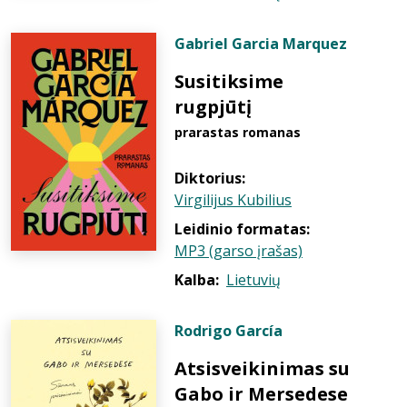
Gabriel Garcia Marquez
Susitiksime
rugpjūtį
prarastas romanas
Diktorius:
Virgilijus Kubilius
Leidinio formatas:
MP3 (garso įrašas)
Kalba:
Lietuvių
Rodrigo García
Atsisveikinimas su
Gabo ir Mersedese