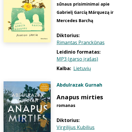
sūnaus prisiminimai apie
Gabrielį Garcíą Márquezą ir
Mercedes Barchą
Diktorius:
Rimantas Pranckūnas
Leidinio formatas:
MP3 (garso įrašas)
Kalba:
Lietuvių
Abdulrazak Gurnah
Anapus mirties
romanas
Diktorius:
Virgilijus Kubilius