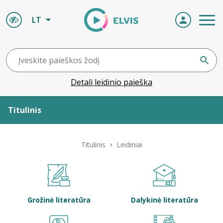
LT
Detali leidinio paieška
Titulinis
Apie ELVIS
Titulinis
Leidiniai
Leidiniai
ELVIS atvyksta
Grožinė literatūra
Dalykinė literatūra
Naujienos