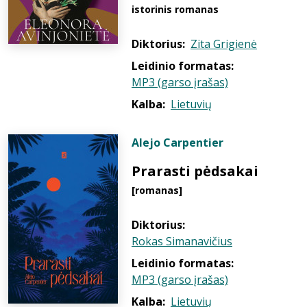
istorinis romanas
Diktorius:
Zita Grigienė
Leidinio formatas:
MP3 (garso įrašas)
Kalba:
Lietuvių
Alejo Carpentier
Prarasti pėdsakai
[romanas]
Diktorius:
Rokas Simanavičius
Leidinio formatas:
MP3 (garso įrašas)
Kalba:
Lietuvių