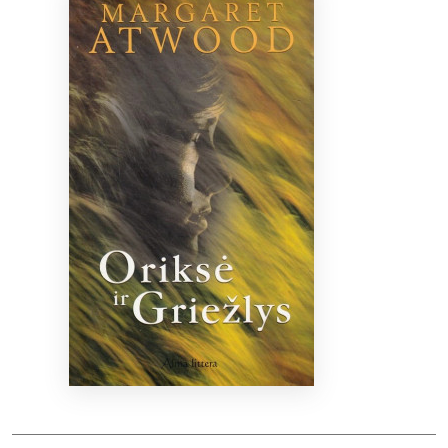
Bibliotekoms
D.U.K.
+370 667 80 541
info@elvislab.lt