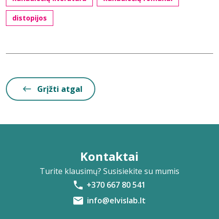
distopijos
Grįžti atgal
Kontaktai
Turite klausimų? Susisiekite su mumis
+370 667 80 541
info@elvislab.lt