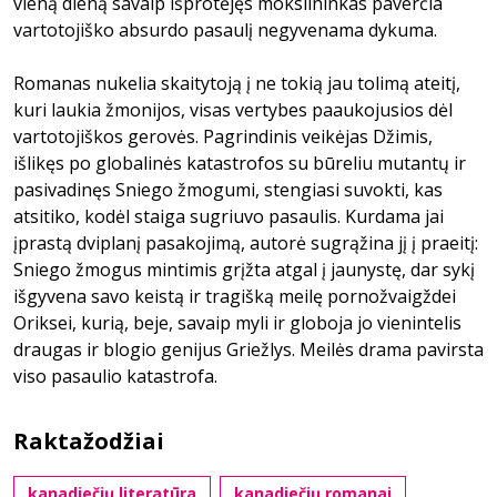
vieną dieną savaip išprotėjęs mokslininkas paverčia
vartotojiško absurdo pasaulį negyvenama dykuma.
Romanas nukelia skaitytoją į ne tokią jau tolimą ateitį,
kuri laukia žmonijos, visas vertybes paaukojusios dėl
vartotojiškos gerovės. Pagrindinis veikėjas Džimis,
išlikęs po globalinės katastrofos su būreliu mutantų ir
pasivadinęs Sniego žmogumi, stengiasi suvokti, kas
atsitiko, kodėl staiga sugriuvo pasaulis. Kurdama jai
įprastą dviplanį pasakojimą, autorė sugrąžina jį į praeitį:
Sniego žmogus mintimis grįžta atgal į jaunystę, dar sykį
išgyvena savo keistą ir tragišką meilę pornožvaigždei
Oriksei, kurią, beje, savaip myli ir globoja jo vienintelis
draugas ir blogio genijus Griežlys. Meilės drama pavirsta
viso pasaulio katastrofa.
Raktažodžiai
kanadiečių literatūra
kanadiečių romanai