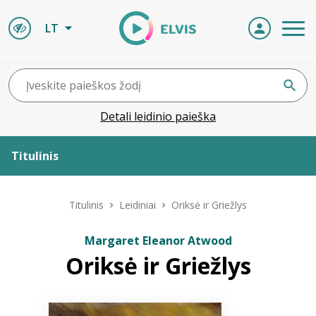
LT
Detali leidinio paieška
Titulinis
Apie ELVIS
Titulinis
Leidiniai
Oriksė ir Griežlys
Leidiniai
Margaret Eleanor Atwood
Oriksė ir Griežlys
ELVIS atvyksta
Naujienos