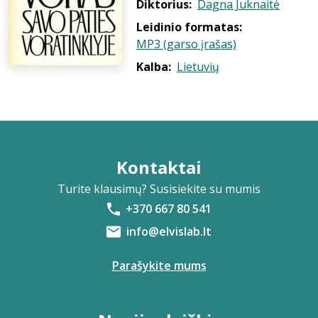
Diktorius:
Dagna Juknaitė
Leidinio formatas:
MP3 (garso įrašas)
Kalba:
Lietuvių
Kontaktai
Turite klausimų? Susisiekite su mumis
+370 667 80 541
info@elvislab.lt
Parašykite mums