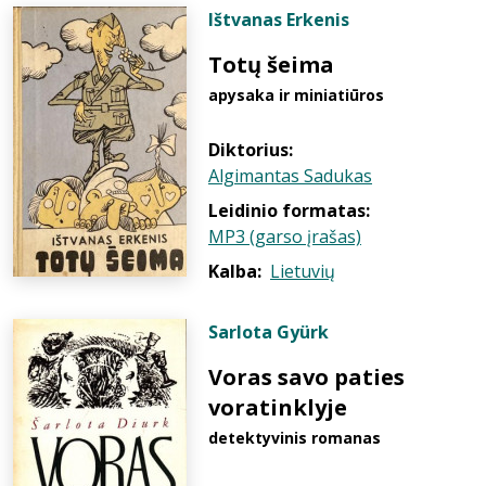
Ištvanas Erkenis
Totų šeima
apysaka ir miniatiūros
Diktorius:
Algimantas Sadukas
Leidinio formatas:
MP3 (garso įrašas)
Kalba:
Lietuvių
Sarlota Gyürk
Voras savo paties
voratinklyje
detektyvinis romanas