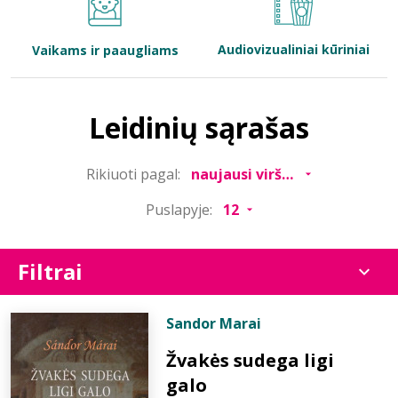
Bibliotekoms
Audiovizualiniai kūriniai
Vaikams ir paaugliams
D.U.K.
Leidinių sąrašas
+370 667 80 541
Rikiuoti pagal:
info@elvislab.lt
Puslapyje:
Filtrai
Sandor Marai
Žvakės sudega ligi
galo