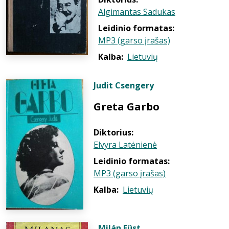
Algimantas Sadukas
Leidinio formatas:
MP3 (garso įrašas)
Kalba:
Lietuvių
Judit Csengery
Greta Garbo
Diktorius:
Elvyra Latėnienė
Leidinio formatas:
MP3 (garso įrašas)
Kalba:
Lietuvių
Milán Füst