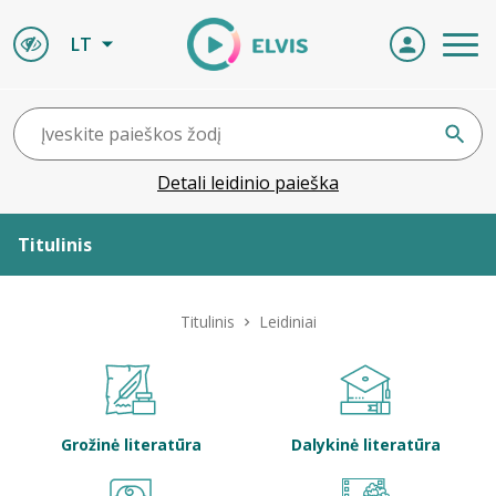
LT
Detali leidinio paieška
Titulinis
Apie ELVIS
Titulinis
Leidiniai
Leidiniai
ELVIS atvyksta
Grožinė literatūra
Dalykinė literatūra
Naujienos