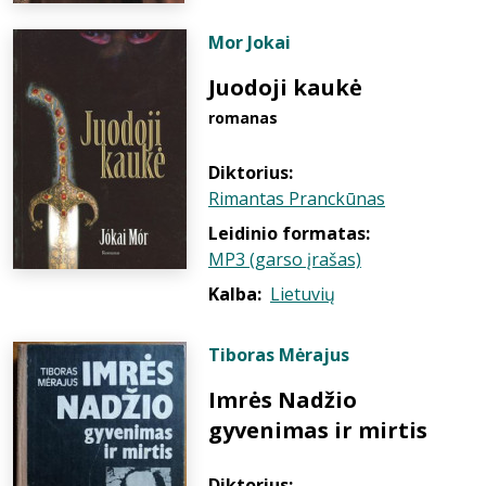
Mor Jokai
Juodoji kaukė
romanas
Diktorius:
Rimantas Pranckūnas
Leidinio formatas:
MP3 (garso įrašas)
Kalba:
Lietuvių
Tiboras Mėrajus
Imrės Nadžio
gyvenimas ir mirtis
Diktorius: