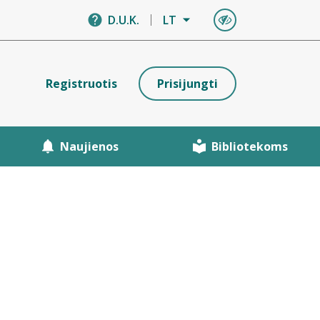
D.U.K.
LT
Registruotis
Prisijungti
Naujienos
Bibliotekoms