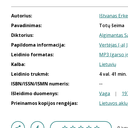
Autorius:
Ištvanas Erke
Pavadinimas:
Totų šeima
Diktorius:
Algimantas S
Papildoma informacija:
Vertėjas (-a) 
Leidinio formatas:
MP3 (garso į
Kalba:
Lietuvių
Leidinio trukmė:
4 val. 41 min.
ISBN/ISSN/ISMN numeris:
--
Išleidimo duomenys:
Vaga
|
19
Prieinamos kopijos rengėjas:
Lietuvos aklų