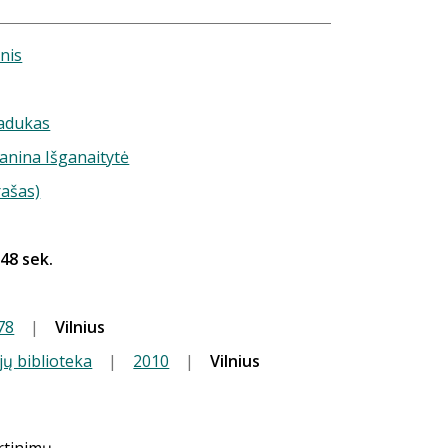
nis
adukas
Janina Išganaitytė
rašas)
 48 sek.
78
|
Vilnius
jų biblioteka
|
2010
|
Vilnius