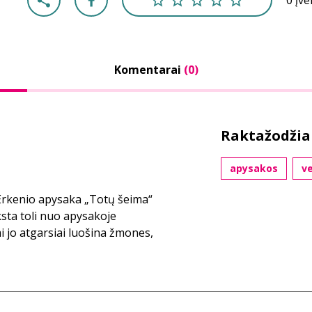
0 įv
Komentarai
(0)
Raktažodžia
apysakos
ve
Erkenio apysaka „Totų šeima“
ksta toli nuo apysakoje
i jo atgarsiai luošina žmones,