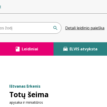
t
Detali leidinio paieška
Leidiniai
ELVIS atvyksta
Ištvanas Erkenis
Totų šeima
apysaka ir miniatiūros