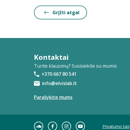
Grįžti atgal
Kontaktai
Turite klausimų? Susisiekite su mumis
+370 667 80 541
info@elvislab.lt
Parašykite mums
Privatumo tais