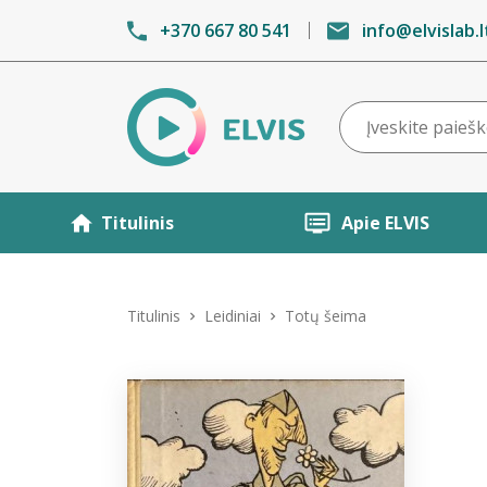
+370 667 80 541
info@elvislab.l
Titulinis
Apie ELVIS
Titulinis
Leidiniai
Totų šeima