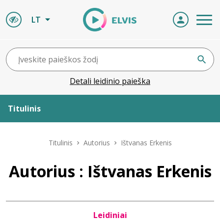
LT
Detali leidinio paieška
Titulinis
Apie ELVIS
Titulinis
Autorius
Ištvanas Erkenis
Leidiniai
Autorius : Ištvanas Erkenis
ELVIS atvyksta
Leidiniai
Naujienos