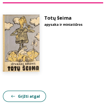
Bibliotekoms
Totų šeima
apysaka ir miniatiūros
D.U.K.
+370 667 80 541
info@elvislab.lt
Grįžti atgal