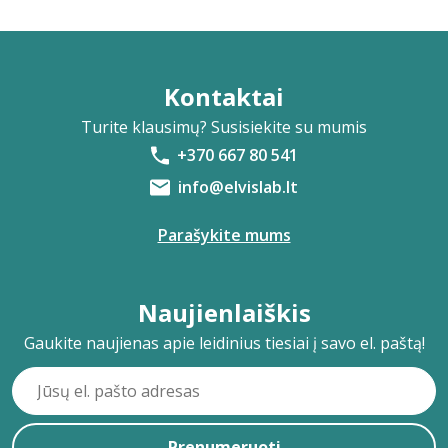
Kontaktai
Turite klausimų? Susisiekite su mumis
+370 667 80 541
info@elvislab.lt
Parašykite mums
Naujienlaiškis
Gaukite naujienas apie leidinius tiesiai į savo el. paštą!
Prenumeruoti