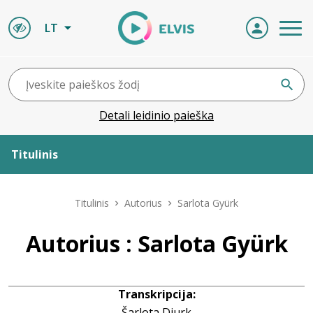
LT
Detali leidinio paieška
Titulinis
Apie ELVIS
Titulinis
Autorius
Sarlota Gyürk
Leidiniai
Autorius : Sarlota Gyürk
ELVIS atvyksta
Transkripcija:
Naujienos
Šarlota Diurk