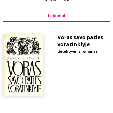
Bibliotekoms
Leidiniai
D.U.K.
Voras savo paties
voratinklyje
+370 667 80 541
detektyvinis romanas
info@elvislab.lt