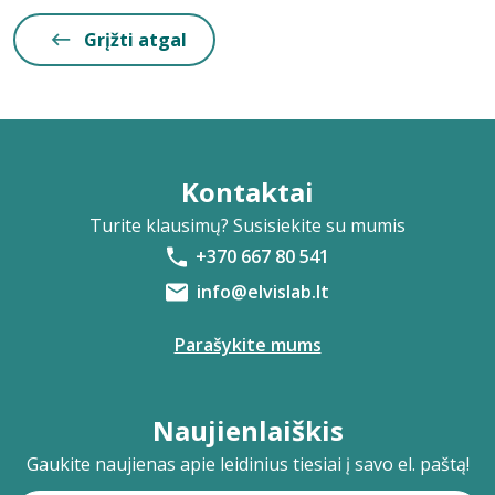
Grįžti atgal
Kontaktai
Turite klausimų? Susisiekite su mumis
+370 667 80 541
info@elvislab.lt
Parašykite mums
Naujienlaiškis
Gaukite naujienas apie leidinius tiesiai į savo el. paštą!