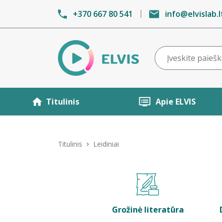
+370 667 80 541
info@elvislab.l
Titulinis
Apie ELVIS
Titulinis
Leidiniai
Grožinė literatūra