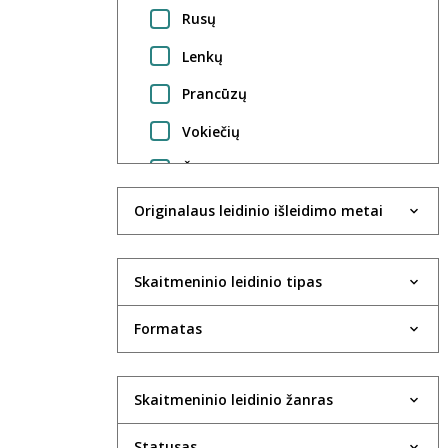
Rusų
Lenkų
Prancūzų
Vokiečių
Čekų
Italų
Originalaus leidinio išleidimo metai
Ispanų
Esperanto
Skaitmeninio leidinio tipas
Ukrainiečių
Formatas
Skaitmeninio leidinio žanras
Statusas