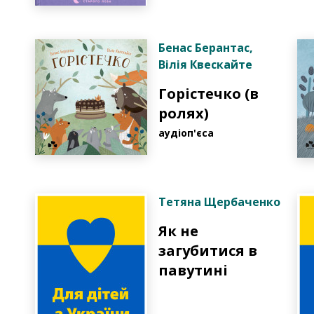
Бенас Берантас
,
Вілія Квескайте
Горістечко (в
ролях)
аудіоп'єса
Тетяна Щербаченко
Як не
загубитися в
павутині