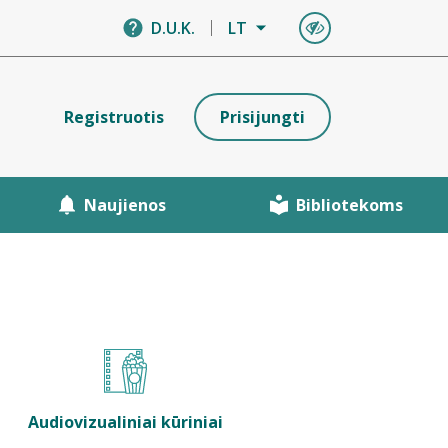
D.U.K.
LT
Registruotis
Prisijungti
Naujienos
Bibliotekoms
Audiovizualiniai kūriniai