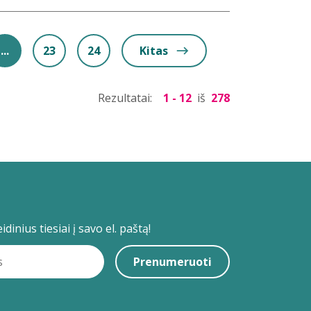
...
23
24
Kitas
Rezultatai:
1 - 12
iš
278
dinius tiesiai į savo el. paštą!
Prenumeruoti