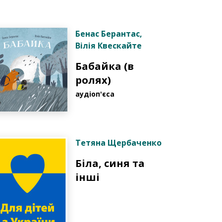
Бенас Берантас
,
Вілія Квескайте
Бабайка (в
ролях)
аудіоп'єса
Тетяна Щербаченко
Біла, синя та
інші