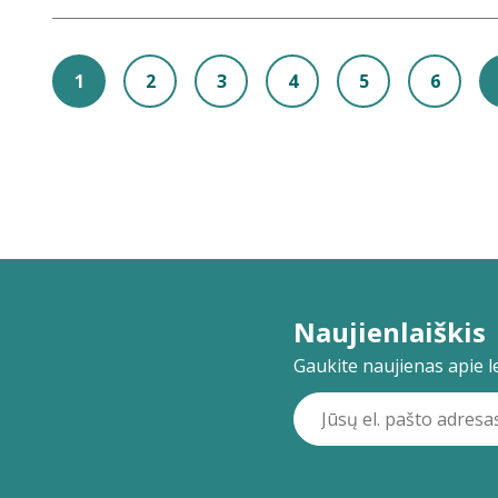
1
2
3
4
5
6
Naujienlaiškis
Gaukite naujienas apie lei