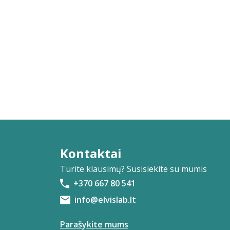
Kontaktai
Turite klausimų? Susisiekite su mumis
+370 667 80 541
info@elvislab.lt
Parašykite mums