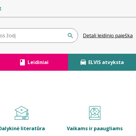
t
Detali leidinio paieška
Leidiniai
ELVIS atvyksta
Dalykinė literatūra
Vaikams ir paaugliams