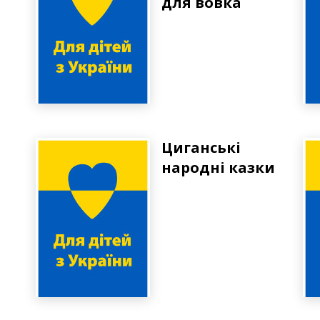
для вовка
Циганські
народні казки