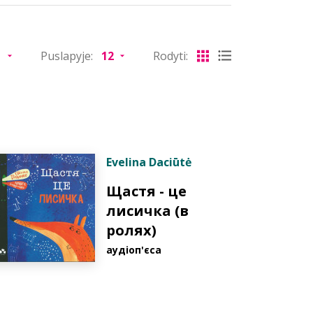
Puslapyje:
Rodyti:
Evelina Daciūtė
Щастя - це
лисичка (в
ролях)
аудіоп'єса