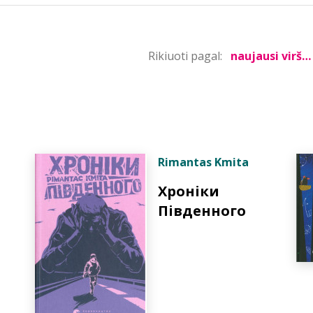
Rikiuoti pagal:
Rimantas Kmita
Хронiки
Пiвденного