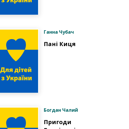
Ганна Чубач
Пані Киця
Богдан Чалий
Пригоди