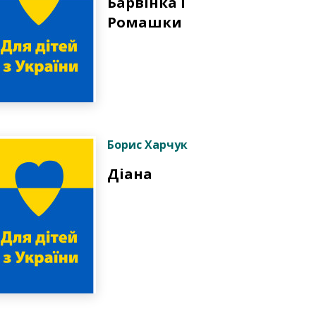
Барвінка і
Ромашки
Борис Харчук
Діана