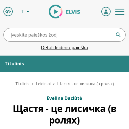
LT
Detali leidinio paieška
Titulinis
Apie ELVIS
Titulinis
Leidiniai
Щастя - це лисичка (в ролях)
Leidiniai
Evelina Daciūtė
Щастя - це лисичка (в
ELVIS atvyksta
ролях)
Naujienos