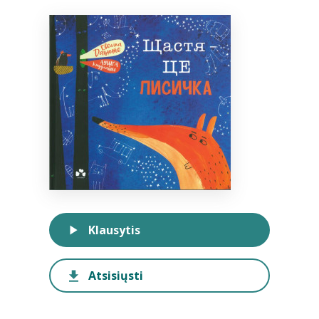
Bibliotekoms
D.U.K.
+370 667 80 541
info@elvislab.lt
Klausytis
Atsisiųsti