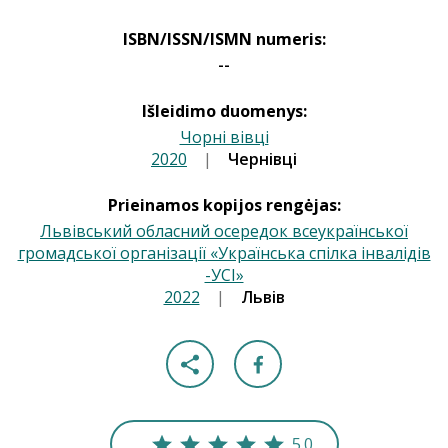
ISBN/ISSN/ISMN numeris:
--
Išleidimo duomenys:
Чорні вівці
2020
|
|
Чернівці
Prieinamos kopijos rengėjas:
Львівський обласний осередок всеукраїнської
громадської організації «Українська спілка інвалідів
-УСІ»
2022
|
|
Львів
5.0