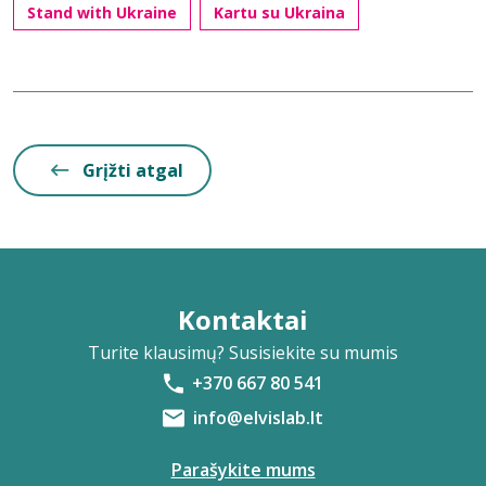
Stand with Ukraine
Kartu su Ukraina
Grįžti atgal
Kontaktai
Turite klausimų? Susisiekite su mumis
+370 667 80 541
info@elvislab.lt
Parašykite mums