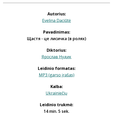
Autorius:
Evelina Daciūtė
Pavadinimas:
Щастя - це лисичка (в ролях)
Diktorius:
Ярослав Нудик
Leidinio formatas:
MP3 (garso įrašas)
Kalba:
Ukrainiečių
Leidinio trukmė:
14 min. 5 sek.