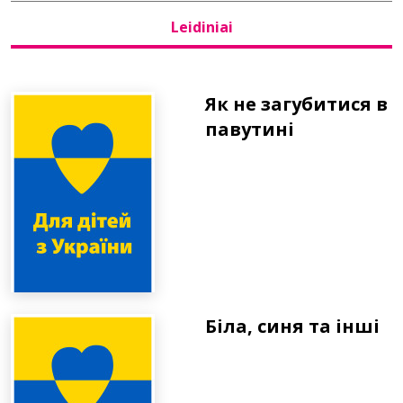
Leidiniai
Bibliotekoms
D.U.K.
Як не загубитися в
павутині
+370 667 80 541
info@elvislab.lt
Біла, синя та інші