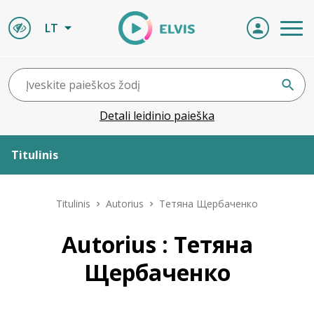
LT
Detali leidinio paieška
Titulinis
Apie ELVIS
Titulinis
Autorius
Тетяна Щербаченко
Leidiniai
Autorius : Тетяна
Щербаченко
ELVIS atvyksta
Naujienos