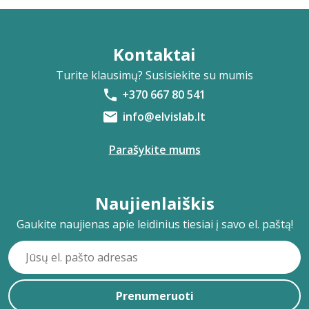
Kontaktai
Turite klausimų? Susisiekite su mumis
+370 667 80 541
info@elvislab.lt
Parašykite mums
Naujienlaiškis
Gaukite naujienas apie leidinius tiesiai į savo el. paštą!
Prenumeruoti