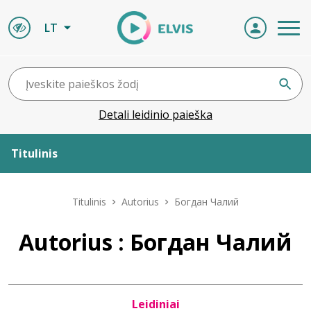
LT
Detali leidinio paieška
Titulinis
Apie ELVIS
Titulinis
Autorius
Богдан Чалий
Leidiniai
Autorius : Богдан Чалий
ELVIS atvyksta
Leidiniai
Naujienos