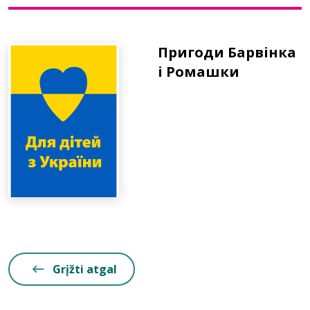
Bibliotekoms
Пригоди Барвінка
і Ромашки
D.U.K.
+370 667 80 541
info@elvislab.lt
Grįžti atgal