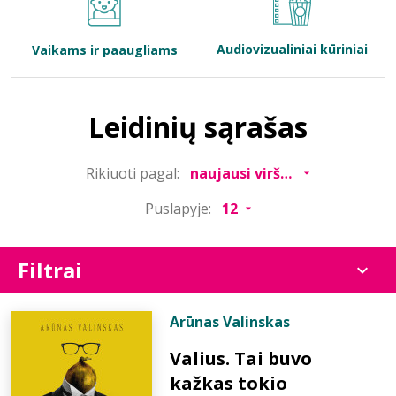
Bibliotekoms
Audiovizualiniai kūriniai
Vaikams ir paaugliams
D.U.K.
Leidinių sąrašas
+370 667 80 541
Rikiuoti pagal:
info@elvislab.lt
Puslapyje:
Filtrai
Arūnas Valinskas
Valius. Tai buvo
kažkas tokio