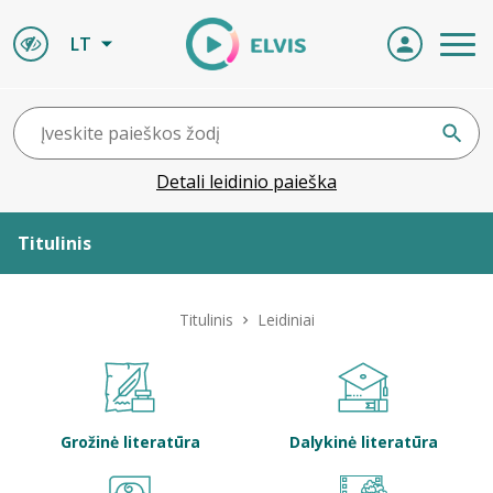
LT
Detali leidinio paieška
Titulinis
Apie ELVIS
Titulinis
Leidiniai
Leidiniai
ELVIS atvyksta
Grožinė literatūra
Dalykinė literatūra
Naujienos