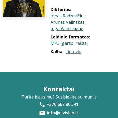
Diktorius:
Jonas Radzevičius
,
Arūnas Valinskas
,
Inga Valinskienė
Leidinio formatas:
MP3 (garso įrašas)
Kalba:
Lietuvių
Kontaktai
Turite klausimų? Susisiekite su mumis
+370 667 80 541
info@elvislab.lt