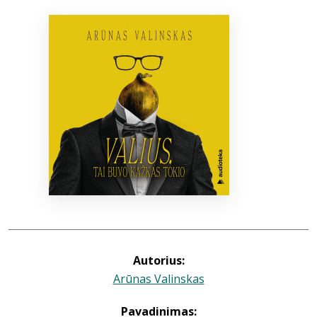
Bibliotekoms
D.U.K.
+370 667 80 541
info@elvislab.lt
Autorius:
Arūnas Valinskas
Pavadinimas: