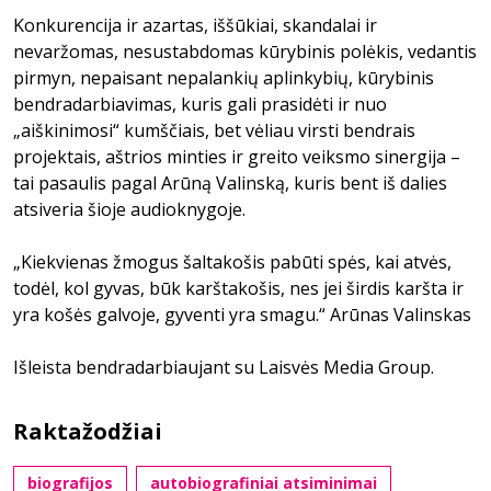
Konkurencija ir azartas, iššūkiai, skandalai ir
nevaržomas, nesustabdomas kūrybinis polėkis, vedantis
pirmyn, nepaisant nepalankių aplinkybių, kūrybinis
bendradarbiavimas, kuris gali prasidėti ir nuo
„aiškinimosi“ kumščiais, bet vėliau virsti bendrais
projektais, aštrios minties ir greito veiksmo sinergija –
tai pasaulis pagal Arūną Valinską, kuris bent iš dalies
atsiveria šioje audioknygoje.
„Kiekvienas žmogus šaltakošis pabūti spės, kai atvės,
todėl, kol gyvas, būk karštakošis, nes jei širdis karšta ir
yra košės galvoje, gyventi yra smagu.“ Arūnas Valinskas
Išleista bendradarbiaujant su Laisvės Media Group.
Raktažodžiai
biografijos
autobiografiniai atsiminimai