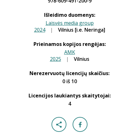
978-609-491-200-9
Išleidimo duomenys:
Laisvės media group
2024
|
Vilnius [i.e. Neringa]
|
Prieinamos kopijos rengėjas:
AMK
2025
|
|
Vilnius
Nerezervuotų licencijų skaičius:
0 iš 10
Licencijos laukiantys skaitytojai:
4