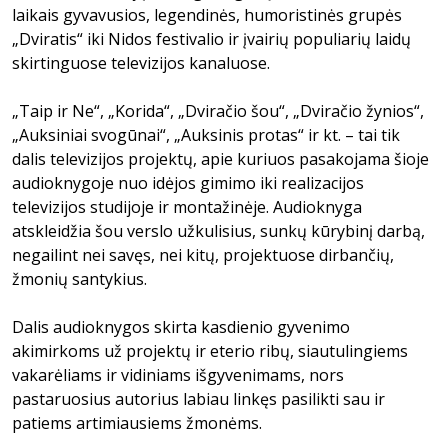
laikais gyvavusios, legendinės, humoristinės grupės
„Dviratis“ iki Nidos festivalio ir įvairių populiarių laidų
skirtinguose televizijos kanaluose.
„Taip ir Ne“, „Korida“, „Dviračio šou“, „Dviračio žynios“,
„Auksiniai svogūnai“, „Auksinis protas“ ir kt. – tai tik
dalis televizijos projektų, apie kuriuos pasakojama šioje
audioknygoje nuo idėjos gimimo iki realizacijos
televizijos studijoje ir montažinėje. Audioknyga
atskleidžia šou verslo užkulisius, sunkų kūrybinį darbą,
negailint nei savęs, nei kitų, projektuose dirbančių,
žmonių santykius.
Dalis audioknygos skirta kasdienio gyvenimo
akimirkoms už projektų ir eterio ribų, siautulingiems
vakarėliams ir vidiniams išgyvenimams, nors
pastaruosius autorius labiau linkęs pasilikti sau ir
patiems artimiausiems žmonėms.