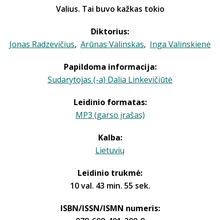
Valius. Tai buvo kažkas tokio
Diktorius:
Jonas Radzevičius
,
Arūnas Valinskas
,
Inga Valinskienė
Papildoma informacija:
Sudarytojas (-a) Dalia Linkevičiūtė
Leidinio formatas:
MP3 (garso įrašas)
Kalba:
Lietuvių
Leidinio trukmė:
10 val. 43 min. 55 sek.
ISBN/ISSN/ISMN numeris: