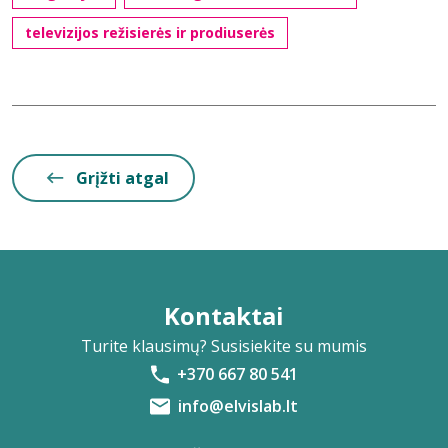
televizijos režisierės ir prodiuserės
Grįžti atgal
Kontaktai
Turite klausimų? Susisiekite su mumis
+370 667 80 541
info@elvislab.lt