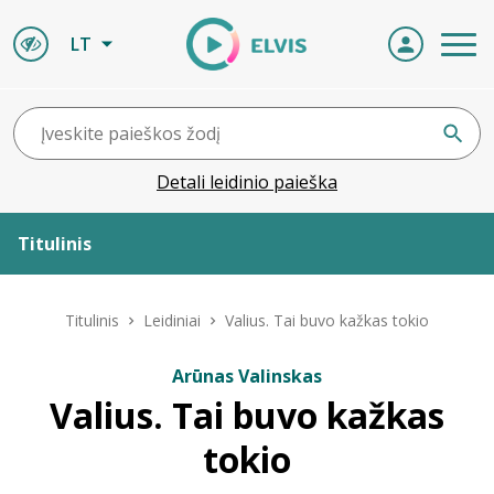
LT
Detali leidinio paieška
Titulinis
Apie ELVIS
Titulinis
Leidiniai
Valius. Tai buvo kažkas tokio
Leidiniai
Arūnas Valinskas
Valius. Tai buvo kažkas
ELVIS atvyksta
tokio
Naujienos