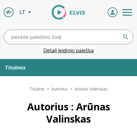
LT
Detali leidinio paieška
Titulinis
Apie ELVIS
Titulinis
Autorius
Arūnas Valinskas
Leidiniai
Autorius : Arūnas
Valinskas
ELVIS atvyksta
Naujienos