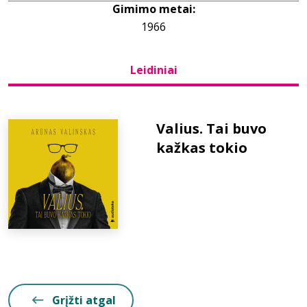
Gimimo metai:
1966
Bibliotekoms
Leidiniai
D.U.K.
+370 667 80 541
Valius. Tai buvo
kažkas tokio
info@elvislab.lt
Grįžti atgal