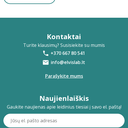
Kontaktai
Turite klausimų? Susisiekite su mumis
+370 667 80 541
info@elvislab.lt
Parašykite mums
Naujienlaiškis
Gaukite naujienas apie leidinius tiesiai į savo el. paštą!