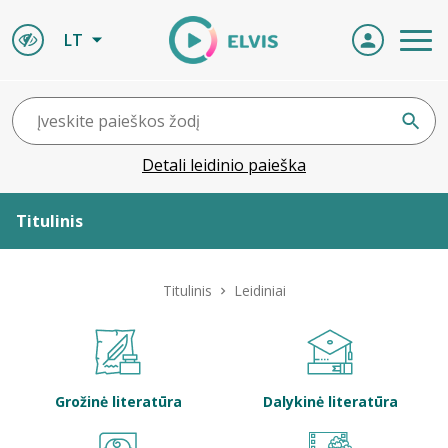
LT
Detali leidinio paieška
Titulinis
Apie ELVIS
Titulinis
Leidiniai
Leidiniai
ELVIS atvyksta
Grožinė literatūra
Dalykinė literatūra
Naujienos