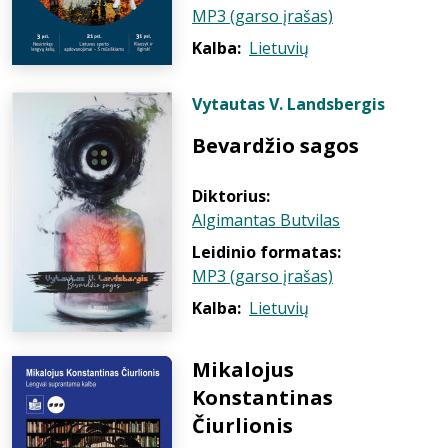
MP3 (garso įrašas)
Kalba:
Lietuvių
Vytautas V. Landsbergis
Bevardžio sagos
Diktorius:
Algimantas Butvilas
Leidinio formatas:
MP3 (garso įrašas)
Kalba:
Lietuvių
Mikalojus
Konstantinas
Čiurlionis