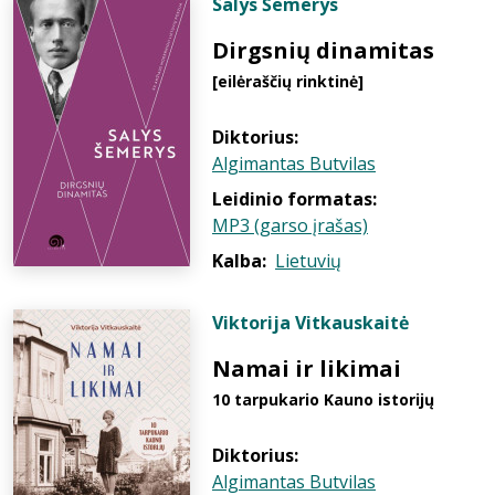
Salys Šemerys
Dirgsnių dinamitas
[eilėraščių rinktinė]
Diktorius:
Algimantas Butvilas
Leidinio formatas:
MP3 (garso įrašas)
Kalba:
Lietuvių
Viktorija Vitkauskaitė
Namai ir likimai
10 tarpukario Kauno istorijų
Diktorius:
Algimantas Butvilas