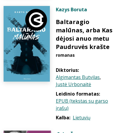
Kazys Boruta
Baltaragio
malūnas, arba Kas
dėjosi anuo metu
Paudruvės krašte
romanas
Diktorius:
Algimantas Butvilas
,
Justė Urbonaitė
Leidinio formatas:
EPUB (tekstas su garso
įrašu)
Kalba:
Lietuvių