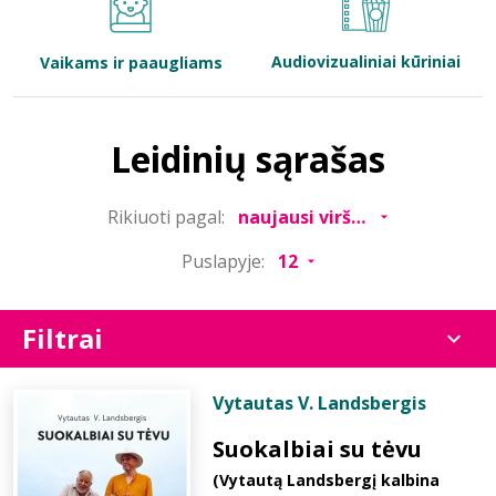
Bibliotekoms
Audiovizualiniai kūriniai
Vaikams ir paaugliams
D.U.K.
Leidinių sąrašas
+370 667 80 541
Rikiuoti pagal:
info@elvislab.lt
Puslapyje:
Filtrai
Vytautas V. Landsbergis
Suokalbiai su tėvu
(Vytautą Landsbergį kalbina