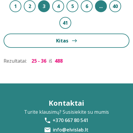
1
2
3
4
5
6
...
40
41
Kitas
Rezultatai:
25 - 36
iš
488
Kontaktai
Turite klausimų? Susisiekite su mumis
+370 667 80 541
info@elvislab.lt