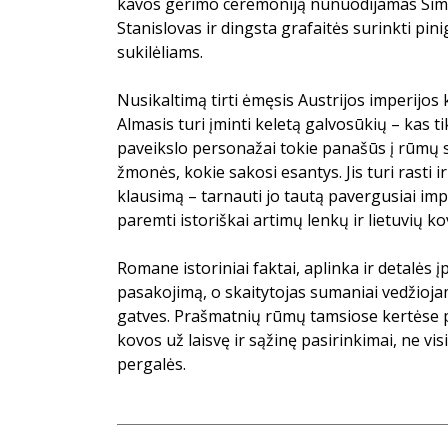
kavos gėrimo ceremoniją nunuodijamas Sim
Stanislovas ir dingsta grafaitės surinkti pini
sukilėliams.
Nusikaltimą tirti ėmęsis Austrijos imperijo
Almasis turi įminti keletą galvosūkių – kas ti
paveikslo personažai tokie panašūs į rūmų sv
žmonės, kokie sakosi esantys. Jis turi rasti i
klausimą – tarnauti jo tautą pavergusiai impe
paremti istoriškai artimų lenkų ir lietuvių ko
Romane istoriniai faktai, aplinka ir detalės į
pasakojimą, o skaitytojas sumaniai vedžioj
gatves. Prašmatnių rūmų tamsiose kertėse 
kovos už laisvę ir sąžinę pasirinkimai, ne vis
pergalės.