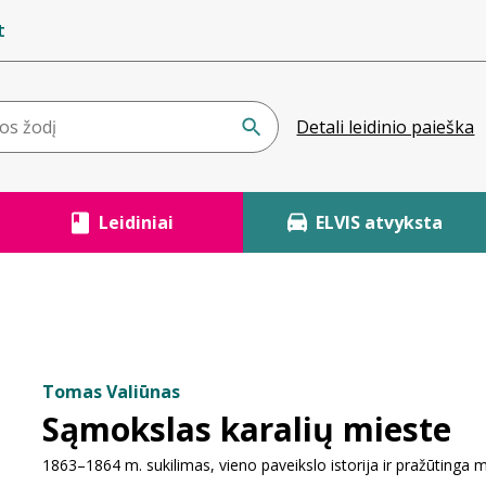
t
Detali leidinio paieška
Leidiniai
ELVIS atvyksta
Tomas Valiūnas
Sąmokslas karalių mieste
1863–1864 m. sukilimas, vieno paveikslo istorija ir pražūtinga m