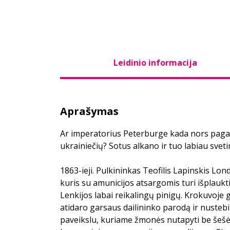
Leidinio informacija
Aprašymas
Ar imperatorius Peterburge kada nors pagail
ukrainiečių? Sotus alkano ir tuo labiau sve
1863-ieji. Pulkininkas Teofilis Lapinskis Lon
kuris su amunicijos atsargomis turi išplaukti 
Lenkijos labai reikalingų pinigų. Krokuvoje 
atidaro garsaus dailininko parodą ir nusteb
paveikslu, kuriame žmonės nutapyti be šešė