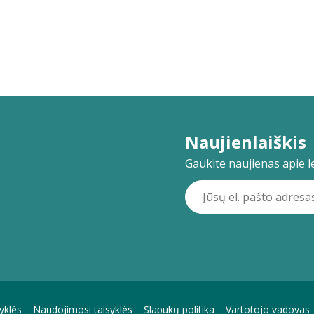
Naujienlaiškis
Gaukite naujienas apie lei
yklės
Naudojimosi taisyklės
Slapukų politika
Vartotojo vadovas