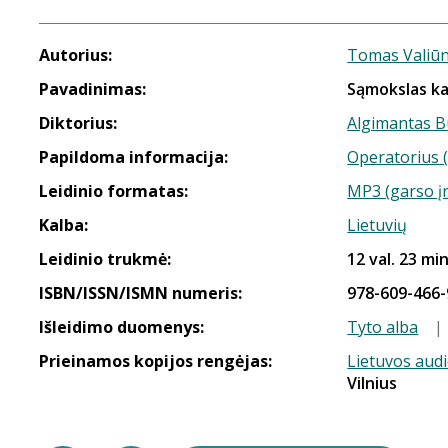
Autorius:
Tomas Valiū
Pavadinimas:
Sąmokslas ka
Diktorius:
Algimantas B
Papildoma informacija:
Operatorius (
Leidinio formatas:
MP3 (garso į
Kalba:
Lietuvių
Leidinio trukmė:
12 val. 23 min
ISBN/ISSN/ISMN numeris:
978-609-466-
Išleidimo duomenys:
Tyto alba
|
Prieinamos kopijos rengėjas:
Lietuvos aud
Vilnius