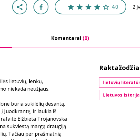
4.0
2 į
Komentarai
(0)
Raktažodžia
ės lietuvių, lenkų,
lietuvių literatū
timo niekada neužjaus.
Lietuvos istorija
done buria sukilėlių desantą,
į Juodkrantę, ir laukia iš
grafaitė Elžbieta Trojanovska
ina sukviestą margą draugiją
lių. Tačiau per prašmatnią