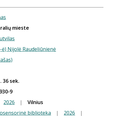
nas
ralių mieste
utvilas
-ė) Nijolė Raudeliūnienė
rašas)
. 36 sek.
930-9
2026
|
Vilnius
iosensorinė biblioteka
|
2026
|