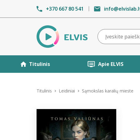
+370 667 80 541
info@elvislab.l
Titulinis
Apie ELVIS
Titulinis
Leidiniai
Sąmokslas karalių mieste