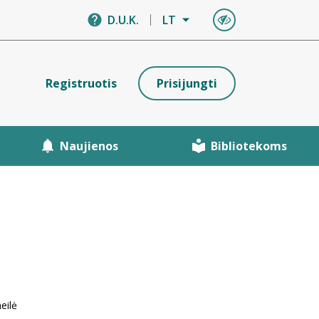
D.U.K.
LT
Registruotis
Prisijungti
Naujienos
Bibliotekoms
eilė