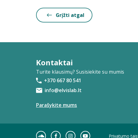
Grįžti atgal
Kontaktai
Turite klausimų? Susisiekite su mumis
+370 667 80 541
info@elvislab.lt
Parašykite mums
Privatumo tais