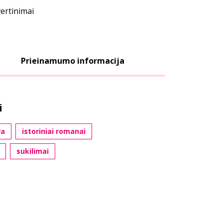
vertinimai
Prieinamumo informacija
i
ra
istoriniai romanai
sukilimai