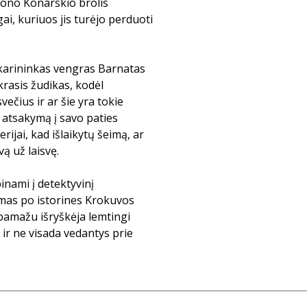
ono Konarskio brolis
gai, kuriuos jis turėjo perduoti
s karininkas vengras Barnatas
krasis žudikas, kodėl
ečius ir ar šie yra tokie
r atsakymą į savo paties
rijai, kad išlaikytų šeimą, ar
vą už laisvę.
pinami į detektyvinį
amas po istorines Krokuvos
pamažu išryškėja lemtingi
i ir ne visada vedantys prie