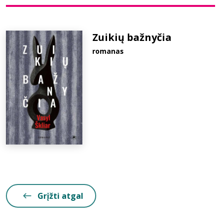
Bibliotekoms
Zuikių bažnyčia
romanas
D.U.K.
+370 667 80 541
info@elvislab.lt
Grįžti atgal