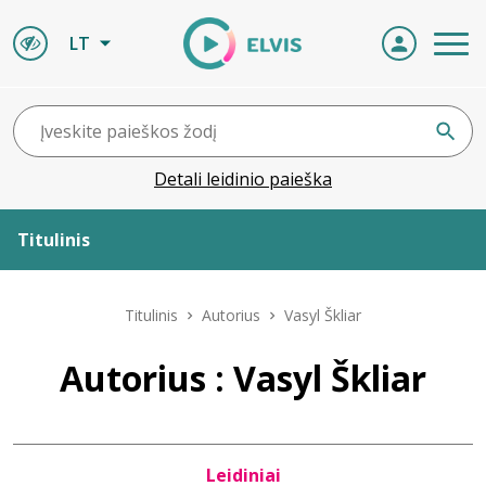
LT
Detali leidinio paieška
Titulinis
Apie ELVIS
Titulinis
Autorius
Vasyl Škliar
Leidiniai
Autorius : Vasyl Škliar
ELVIS atvyksta
Leidiniai
Naujienos