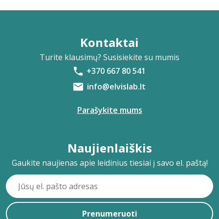
Kontaktai
Turite klausimų? Susisiekite su mumis
+370 667 80 541
info@elvislab.lt
Parašykite mums
Naujienlaiškis
Gaukite naujienas apie leidinius tiesiai į savo el. paštą!
Prenumeruoti