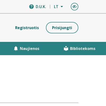
D.U.K.
LT
Registruotis
Prisijungti
Naujienos
Bibliotekoms