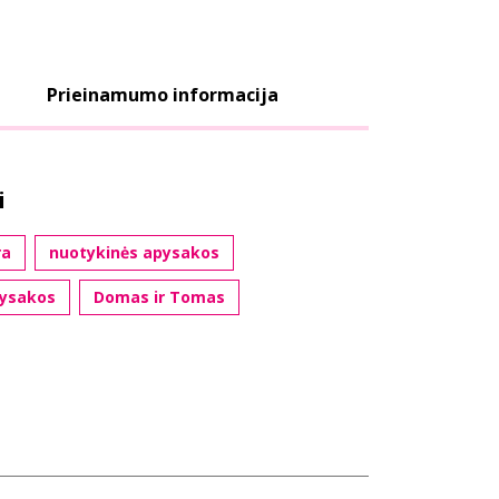
Prieinamumo informacija
i
ra
nuotykinės apysakos
pysakos
Domas ir Tomas