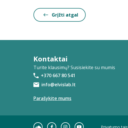
Grįžti atgal
Kontaktai
Turite klausimų? Susisiekite su mumis
+370 667 80 541
info@elvislab.lt
Parašykite mums
Privatumo tais