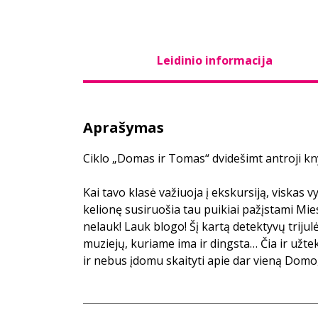
Leidinio informacija
Aprašymas
Ciklo „Domas ir Tomas“ dvidešimt antroji kn
Kai tavo klasė važiuoja į ekskursiją, viskas vy
kelionę susiruošia tau puikiai pažįstami Mie
nelauk! Lauk blogo! Šį kartą detektyvų trijulė
muziejų, kuriame ima ir dingsta… Čia ir užtek
ir nebus įdomu skaityti apie dar vieną Domo