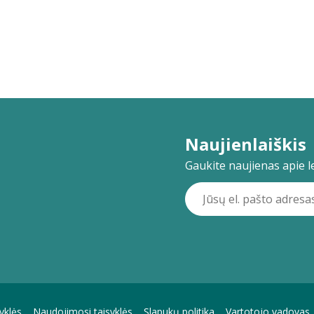
Naujienlaiškis
Gaukite naujienas apie lei
yklės
Naudojimosi taisyklės
Slapukų politika
Vartotojo vadovas