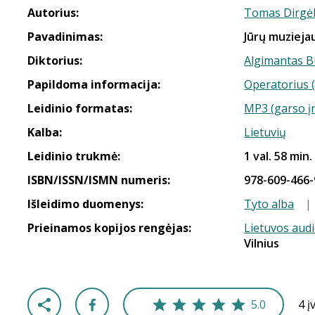
Autorius:
Tomas Dirgė
Pavadinimas:
Jūrų muziejau
Diktorius:
Algimantas B
Papildoma informacija:
Operatorius (
Leidinio formatas:
MP3 (garso į
Kalba:
Lietuvių
Leidinio trukmė:
1 val. 58 min.
ISBN/ISSN/ISMN numeris:
978-609-466-
Išleidimo duomenys:
Tyto alba
|
Prieinamos kopijos rengėjas:
Lietuvos aud
Vilnius
5.0
4 į