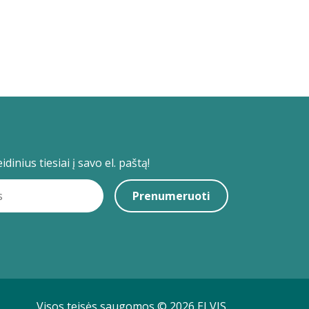
dinius tiesiai į savo el. paštą!
Prenumeruoti
Visos teisės saugomos © 2026 ELVIS.