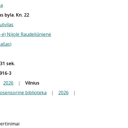
la
s byla. Kn. 22
utvilas
-ė) Nijolė Raudeliūnienė
rašas)
 31 sek.
916-3
2026
|
Vilnius
iosensorinė biblioteka
|
2026
|
vertinimai