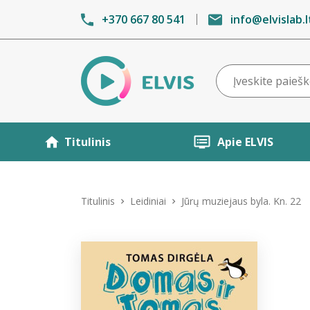
+370 667 80 541
info@elvislab.l
Titulinis
Apie ELVIS
Titulinis
Leidiniai
Jūrų muziejaus byla. Kn. 22