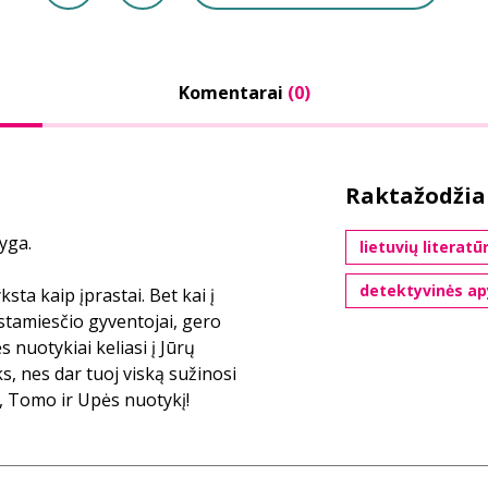
Komentarai
(0)
Raktažodžia
yga.
lietuvių literatū
detektyvinės a
ksta kaip įprastai. Bet kai į
stamiesčio gyventojai, gero
s nuotykiai keliasi į Jūrų
s, nes dar tuoj viską sužinosi
, Tomo ir Upės nuotykį!