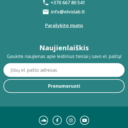
+370 667 80 541
info@elvislab.lt
Parašykite mums
Naujienlaiškis
Gaukite naujienas apie leidinius tiesiai į savo el. paštą!
Prenumeruoti