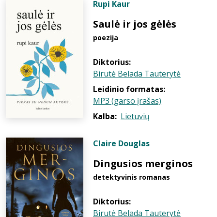
Rupi Kaur
Saulė ir jos gėlės
poezija
Diktorius:
Birutė Belada Tauterytė
Leidinio formatas:
MP3 (garso įrašas)
Kalba:
Lietuvių
Claire Douglas
Dingusios merginos
detektyvinis romanas
Diktorius:
Birutė Belada Tauterytė