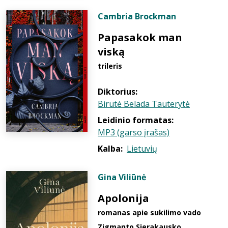
Cambria Brockman
Papasakok man
viską
trileris
Diktorius:
Birutė Belada Tauterytė
Leidinio formatas:
MP3 (garso įrašas)
Kalba:
Lietuvių
Gina Viliūnė
Apolonija
romanas apie sukilimo vado
Zigmanto Sierakausko