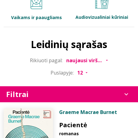
Bibliotekoms
Audiovizualiniai kūriniai
Vaikams ir paaugliams
D.U.K.
Leidinių sąrašas
+370 667 80 541
Rikiuoti pagal:
info@elvislab.lt
Puslapyje:
Filtrai
Graeme Macrae Burnet
Pacientė
romanas