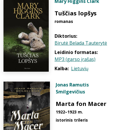
Mary Higgins Clark
Tuščias lopšys
romanas
Diktorius:
Birutė Belada Tauterytė
Leidinio formatas:
MP3 (garso įrašas)
Kalba:
Lietuvių
Jonas Ramutis
Smilgevičius
Marta fon Macer
1922–1923 m.
istorinis trileris