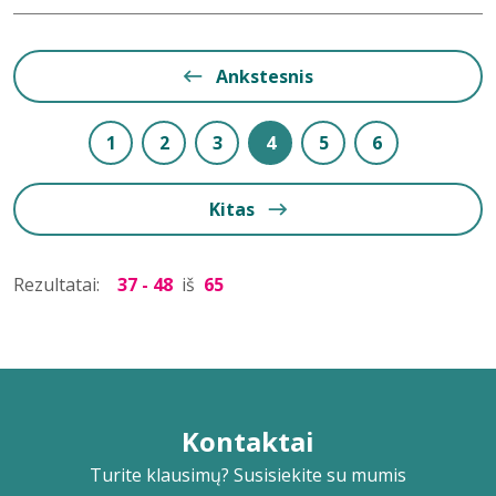
Ankstesnis
1
2
3
4
5
6
Kitas
Rezultatai:
37 - 48
iš
65
Kontaktai
Turite klausimų? Susisiekite su mumis