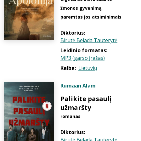
žmonos gyvenimą,
paremtas jos atsiminimais
Diktorius:
Birutė Belada Tauterytė
Leidinio formatas:
MP3 (garso įrašas)
Kalba:
Lietuvių
Rumaan Alam
Palikite pasaulį
užmaršty
romanas
Diktorius:
Birutė Belada Tauterytė