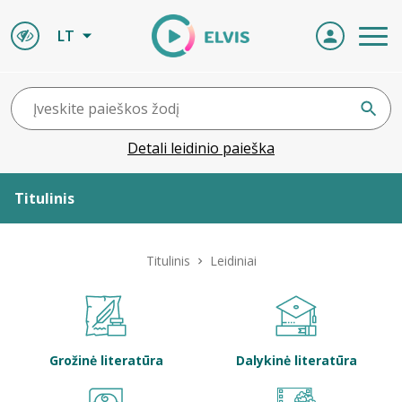
LT
Detali leidinio paieška
Titulinis
Apie ELVIS
Titulinis
Leidiniai
Leidiniai
ELVIS atvyksta
Grožinė literatūra
Dalykinė literatūra
Naujienos