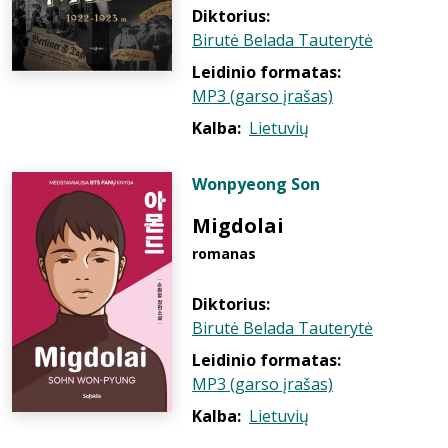
Diktorius:
Birutė Belada Tauterytė
Leidinio formatas:
MP3 (garso įrašas)
Kalba:
Lietuvių
Wonpyeong Son
Migdolai
romanas
Diktorius:
Birutė Belada Tauterytė
Leidinio formatas:
MP3 (garso įrašas)
Kalba:
Lietuvių