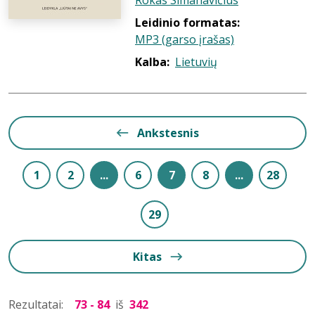
Rokas Simanavičius
Leidinio formatas:
MP3 (garso įrašas)
Kalba:
Lietuvių
Ankstesnis
1
2
...
6
7
8
...
28
29
Kitas
Rezultatai:
73 - 84
iš
342