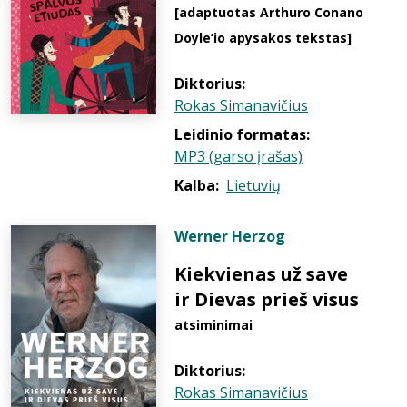
[adaptuotas Arthuro Conano
Doyle’io apysakos tekstas]
Diktorius:
Rokas Simanavičius
Leidinio formatas:
MP3 (garso įrašas)
Kalba:
Lietuvių
Werner Herzog
Kiekvienas už save
ir Dievas prieš visus
atsiminimai
Diktorius:
Rokas Simanavičius