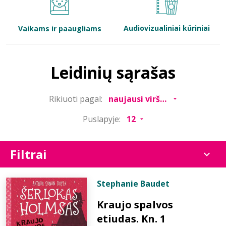
Bibliotekoms
Audiovizualiniai kūriniai
Vaikams ir paaugliams
D.U.K.
Leidinių sąrašas
+370 667 80 541
Rikiuoti pagal:
info@elvislab.lt
Puslapyje:
Filtrai
Stephanie Baudet
Kraujo spalvos
etiudas. Kn. 1