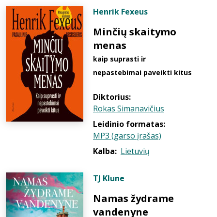
Henrik Fexeus
Minčių skaitymo
menas
kaip suprasti ir
nepastebimai paveikti kitus
Diktorius:
Rokas Simanavičius
Leidinio formatas:
MP3 (garso įrašas)
Kalba:
Lietuvių
TJ Klune
Namas žydrame
vandenyne