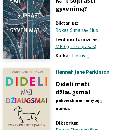
Kaip suprasti
gyvenimą?
Diktorius:
Rokas Simanavičius
Leidinio formatas:
MP3 (garso įrašas)
Kalba:
Lietuvių
Hannah Jane Parkinson
Dideli maži
džiaugsmai
pakvieskime ramybę į
namus
Diktorius: