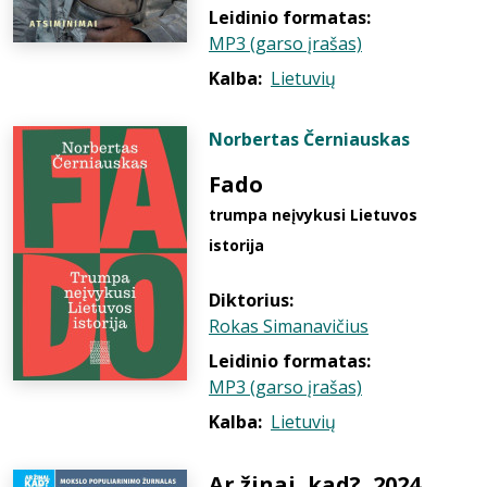
Leidinio formatas:
MP3 (garso įrašas)
Kalba:
Lietuvių
Norbertas Černiauskas
Fado
trumpa neįvykusi Lietuvos
istorija
Diktorius:
Rokas Simanavičius
Leidinio formatas:
MP3 (garso įrašas)
Kalba:
Lietuvių
Ar žinai, kad?, 2024,