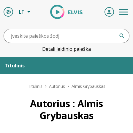
LT
Detali leidinio paieška
Titulinis
Apie ELVIS
Titulinis
Autorius
Almis Grybauskas
Leidiniai
Autorius : Almis
Grybauskas
ELVIS atvyksta
Naujienos