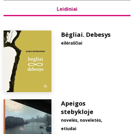
Leidiniai
Bibliotekoms
D.U.K.
Bėgliai. Debesys
eilėraščiai
+370 667 80 541
info@elvislab.lt
Apeigos
stebykloje
novelės, noveletės,
etiudai