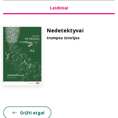
Leidiniai
Bibliotekoms
D.U.K.
Nedetektyvai
trumpos istorijos
+370 667 80 541
info@elvislab.lt
Grįžti atgal