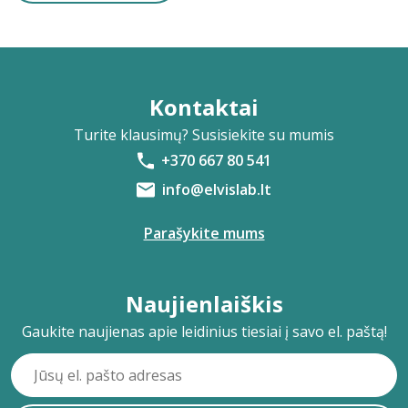
Kontaktai
Turite klausimų? Susisiekite su mumis
+370 667 80 541
info@elvislab.lt
Parašykite mums
Naujienlaiškis
Gaukite naujienas apie leidinius tiesiai į savo el. paštą!