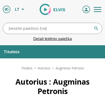
LT
Detali leidinio paieška
Titulinis
Apie ELVIS
Titulinis
Autorius
Augminas Petronis
Leidiniai
Autorius : Augminas
Petronis
ELVIS atvyksta
Naujienos