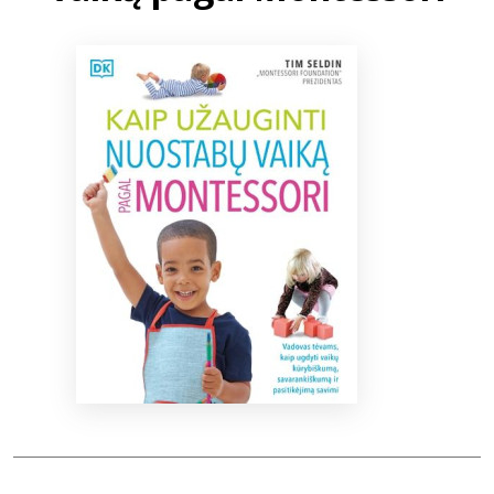
Bibliotekoms
D.U.K.
+370 667 80 541
info@elvislab.lt