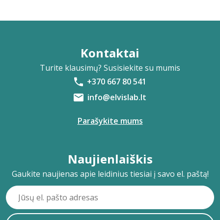
Kontaktai
Turite klausimų? Susisiekite su mumis
+370 667 80 541
info@elvislab.lt
Parašykite mums
Naujienlaiškis
Gaukite naujienas apie leidinius tiesiai į savo el. paštą!