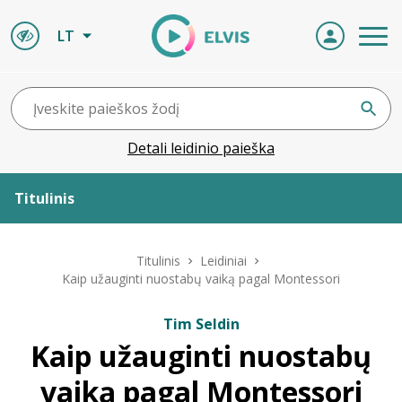
LT
Detali leidinio paieška
Titulinis
Apie ELVIS
Titulinis
Leidiniai
Kaip užauginti nuostabų vaiką pagal Montessori
Leidiniai
Tim Seldin
Kaip užauginti nuostabų
ELVIS atvyksta
vaiką pagal Montessori
Naujienos