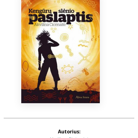
Bibliotekoms
D.U.K.
+370 667 80 541
info@elvislab.lt
Autorius: