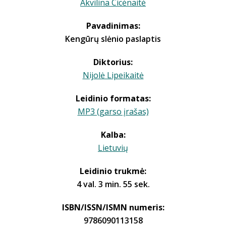
Akvilina Cicėnaitė
Pavadinimas:
Kengūrų slėnio paslaptis
Diktorius:
Nijolė Lipeikaitė
Leidinio formatas:
MP3 (garso įrašas)
Kalba:
Lietuvių
Leidinio trukmė:
4 val. 3 min. 55 sek.
ISBN/ISSN/ISMN numeris:
9786090113158