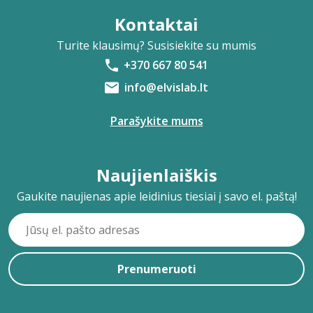
Kontaktai
Turite klausimų? Susisiekite su mumis
+370 667 80 541
info@elvislab.lt
Parašykite mums
Naujienlaiškis
Gaukite naujienas apie leidinius tiesiai į savo el. paštą!
Prenumeruoti