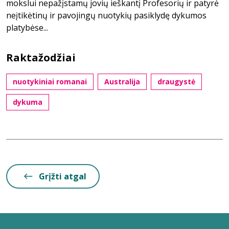
mokslui nepažįstamų jovių ieškantį Profesorių ir patyrė
neįtikėtinų ir pavojingų nuotykių pasiklydę dykumos
platybėse...
Raktažodžiai
nuotykiniai romanai
Australija
draugystė
dykuma
Grįžti atgal