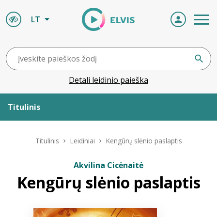
LT
Detali leidinio paieška
Titulinis
Apie ELVIS
Titulinis
Leidiniai
Kengūrų slėnio paslaptis
Leidiniai
Akvilina Cicėnaitė
Kengūrų slėnio paslaptis
ELVIS atvyksta
Naujienos