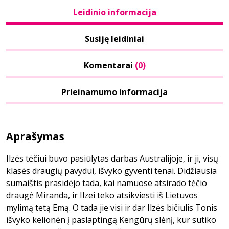
Leidinio informacija
Susiję leidiniai
Komentarai
(0)
Prieinamumo informacija
Aprašymas
Ilzės tėčiui buvo pasiūlytas darbas Australijoje, ir ji, visų
klasės draugių pavydui, išvyko gyventi tenai. Didžiausia
sumaištis prasidėjo tada, kai namuose atsirado tėčio
draugė Miranda, ir Ilzei teko atsikviesti iš Lietuvos
mylimą tetą Emą. O tada jie visi ir dar Ilzės bičiulis Tonis
išvyko kelionėn į paslaptingą Kengūrų slėnį, kur sutiko